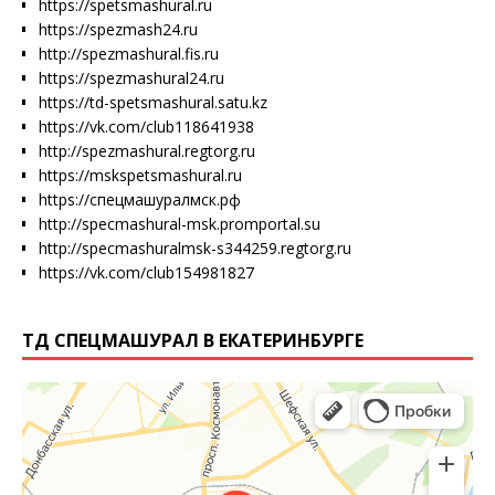
https://spetsmashural.ru
https://spezmash24.ru
http://spezmashural.fis.ru
https://spezmashural24.ru
https://td-spetsmashural.satu.kz
https://vk.com/club118641938
http://spezmashural.regtorg.ru
https://mskspetsmashural.ru
https://спецмашуралмск.рф
http://specmashural-msk.promportal.su
http://specmashuralmsk-s344259.regtorg.ru
https://vk.com/club154981827
ТД СПЕЦМАШУРАЛ В ЕКАТЕРИНБУРГЕ