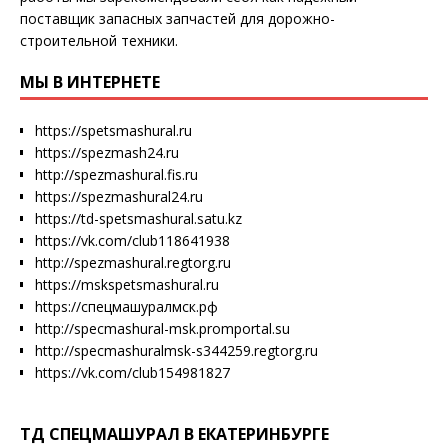
поставщик запасных запчастей для дорожно-
строительной техники.
МЫ В ИНТЕРНЕТЕ
https://spetsmashural.ru
https://spezmash24.ru
http://spezmashural.fis.ru
https://spezmashural24.ru
https://td-spetsmashural.satu.kz
https://vk.com/club118641938
http://spezmashural.regtorg.ru
https://mskspetsmashural.ru
https://спецмашуралмск.рф
http://specmashural-msk.promportal.su
http://specmashuralmsk-s344259.regtorg.ru
https://vk.com/club154981827
ТД СПЕЦМАШУРАЛ В ЕКАТЕРИНБУРГЕ