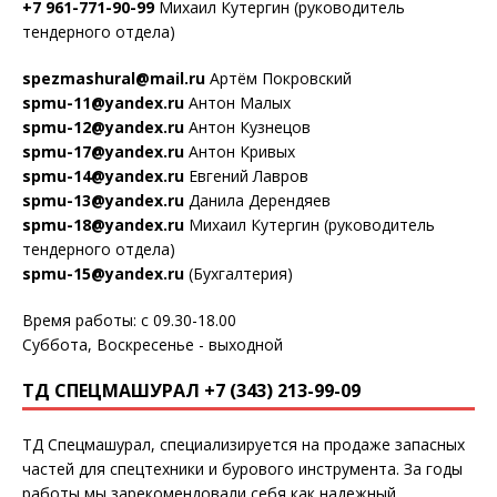
+7 961-771-90-99
Михаил Кутергин (руководитель
тендерного отдела)
spezmashural@mail.ru
Артём Покровский
spmu-11@yandex.ru
Антон Малых
spmu-12@yandex.ru
Антон Кузнецов
spmu-17@yandex.ru
Антон Кривых
spmu-14@yandex.ru
Евгений Лавров
spmu-13@yandex.ru
Данила Дерендяев
spmu-18@yandex.ru
Михаил Кутергин (руководитель
тендерного отдела)
spmu-15@yandex.ru
(Бухгалтерия)
Время работы: с 09.30-18.00
Суббота, Воскресенье - выходной
ТД СПЕЦМАШУРАЛ +7 (343) 213-99-09
ТД Спецмашурал, специализируется на продаже запасных
частей для спецтехники и бурового инструмента. За годы
работы мы зарекомендовали себя как надежный