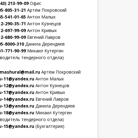
343) 213-99-09
Офис
05-805-31-21
Артём Покровский
65-541-01-65
Антон Малых
12-290-35-71
Антон Кузнецов
12-697-99-09
Антон Кривых
12-680-99-09
Евгений Лавров
05-8000-310
Данила Дерендяев
61-771-90-99
Михаил Кутергин
оводитель тендерного отдела)
mashural@mail.ru
Артём Покровский
-11@yandex.ru
Антон Малых
-12@yandex.ru
Антон Кузнецов
-17@yandex.ru
Антон Кривых
-14@yandex.ru
Евгений Лавров
-13@yandex.ru
Данила Дерендяев
-18@yandex.ru
Михаил Кутергин
оводитель тендерного отдела)
-15@yandex.ru
(Бухгалтерия)