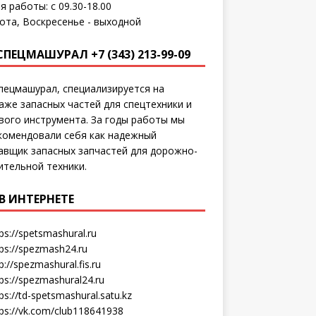
я работы: с 09.30-18.00
ота, Воскресенье - выходной
СПЕЦМАШУРАЛ +7 (343) 213-99-09
пецмашурал, специализируется на
аже запасных частей для спецтехники и
вого инструмента. За годы работы мы
комендовали себя как надежный
авщик запасных запчастей для дорожно-
ительной техники.
В ИНТЕРНЕТЕ
ps://spetsmashural.ru
tps://spezmash24.ru
p://spezmashural.fis.ru
ps://spezmashural24.ru
ps://td-spetsmashural.satu.kz
tps://vk.com/club118641938