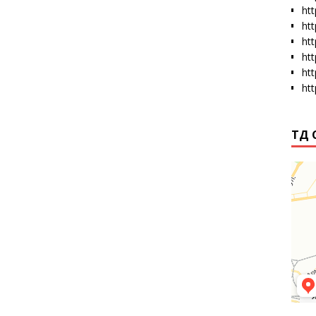
htt
ht
ht
ht
ht
ht
ТД 