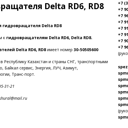
+7 (
ращателя Delta RD6, RD8
+7 9
+7 9
+7 9
я гидровращателя Delta RD8
+7 9
+7 9
м к
гидровращателям Delta RD6, Delta RD8.
+7 9
+7 9
елей Delta RD6, RD8
имеет номер
30-50505600
(рук
 в Республику Казахстан и страны СНГ, транспортными
spez
, Байкал сервис, Энергия, ЛУЧ, Азимут,
spmu
гии, Транс-порт.
spmu
spmu
5-31-21
spmu
ral@mail.ru
spmu
spmu
(рук
spmu