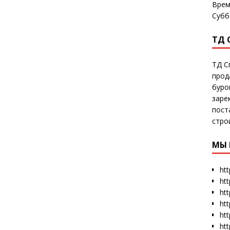
Врем
Субб
ТД 
ТД С
прод
буро
заре
пост
стро
МЫ 
htt
ht
htt
htt
htt
ht