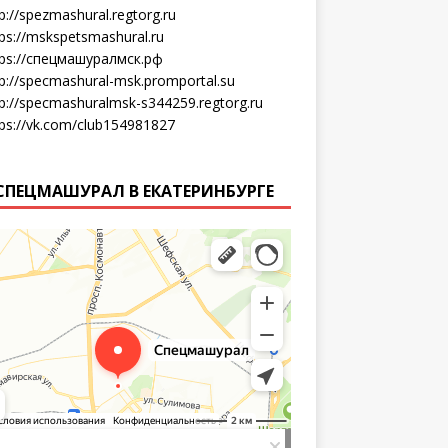
p://spezmashural.regtorg.ru
tps://mskspetsmashural.ru
tps://спецмашуралмск.рф
tp://specmashural-msk.promportal.su
tp://specmashuralmsk-s344259.regtorg.ru
tps://vk.com/club154981827
СПЕЦМАШУРАЛ В ЕКАТЕРИНБУРГЕ