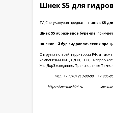
Шнек S5 для гидров
ТД Спецмашурал предлагает
шнек S5 дл
Шнек S5 абразивное бурение
, примени
Шнековый бур гидравлических вращат
Отгрузка по всей территории РФ, а также
компаниями КИТ, СДЭК, ПЭК, Экспрес-Авто
ЖелДорЭкспедиция, Транспортные Техноло
тел. +7 (343) 213-99-09, +7 905-80
https://spezmash24.ru spezmashu