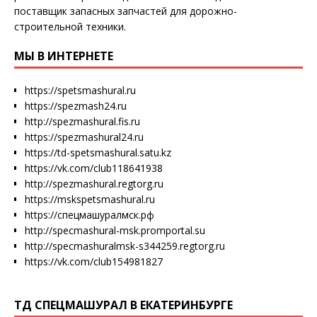
поставщик запасных запчастей для дорожно-
строительной техники.
МЫ В ИНТЕРНЕТЕ
https://spetsmashural.ru
https://spezmash24.ru
http://spezmashural.fis.ru
https://spezmashural24.ru
https://td-spetsmashural.satu.kz
https://vk.com/club118641938
http://spezmashural.regtorg.ru
https://mskspetsmashural.ru
https://спецмашуралмск.рф
http://specmashural-msk.promportal.su
http://specmashuralmsk-s344259.regtorg.ru
https://vk.com/club154981827
ТД СПЕЦМАШУРАЛ В ЕКАТЕРИНБУРГЕ