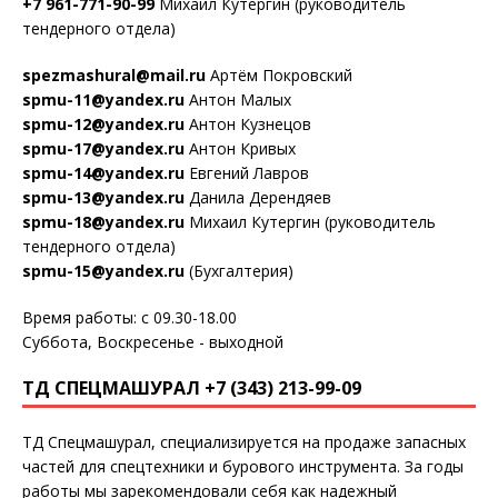
+7 961-771-90-99
Михаил Кутергин (руководитель
тендерного отдела)
spezmashural@mail.ru
Артём Покровский
spmu-11@yandex.ru
Антон Малых
spmu-12@yandex.ru
Антон Кузнецов
spmu-17@yandex.ru
Антон Кривых
spmu-14@yandex.ru
Евгений Лавров
spmu-13@yandex.ru
Данила Дерендяев
spmu-18@yandex.ru
Михаил Кутергин (руководитель
тендерного отдела)
spmu-15@yandex.ru
(Бухгалтерия)
Время работы: с 09.30-18.00
Суббота, Воскресенье - выходной
ТД СПЕЦМАШУРАЛ +7 (343) 213-99-09
ТД Спецмашурал, специализируется на продаже запасных
частей для спецтехники и бурового инструмента. За годы
работы мы зарекомендовали себя как надежный