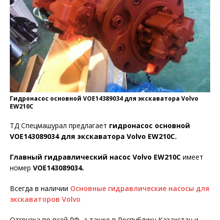
Гидронасос основной VOE14389034 для экскаватора Volvo
EW210С
ТД Спецмашурал предлагает
гидронасос основной
VOE143089034 для экскаватора Volvo EW210C.
Главный гидравлический насос Volvo EW210C
имеет
номер
VOE143089034.
Всегда в наличии
Основные гидравлические насосы для
экскаваторов Volvo
Отгрузка по всей РФ, а также в Республику Казахстан и