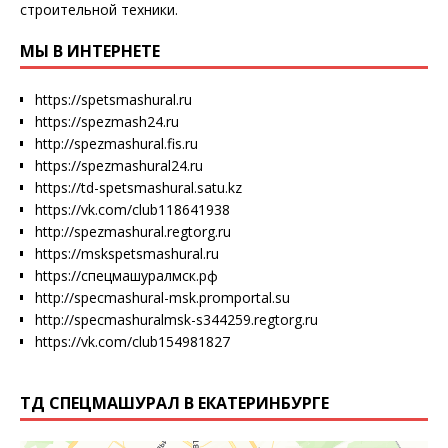
строительной техники.
МЫ В ИНТЕРНЕТЕ
https://spetsmashural.ru
https://spezmash24.ru
http://spezmashural.fis.ru
https://spezmashural24.ru
https://td-spetsmashural.satu.kz
https://vk.com/club118641938
http://spezmashural.regtorg.ru
https://mskspetsmashural.ru
https://спецмашуралмск.рф
http://specmashural-msk.promportal.su
http://specmashuralmsk-s344259.regtorg.ru
https://vk.com/club154981827
ТД СПЕЦМАШУРАЛ В ЕКАТЕРИНБУРГЕ