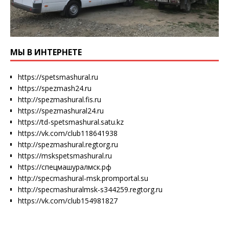
МЫ В ИНТЕРНЕТЕ
https://spetsmashural.ru
https://spezmash24.ru
http://spezmashural.fis.ru
https://spezmashural24.ru
https://td-spetsmashural.satu.kz
https://vk.com/club118641938
http://spezmashural.regtorg.ru
https://mskspetsmashural.ru
https://спецмашуралмск.рф
http://specmashural-msk.promportal.su
http://specmashuralmsk-s344259.regtorg.ru
https://vk.com/club154981827