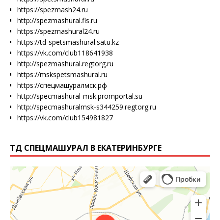
https://spezmash24.ru
http://spezmashural.fis.ru
https://spezmashural24.ru
https://td-spetsmashural.satu.kz
https://vk.com/club118641938
http://spezmashural.regtorg.ru
https://mskspetsmashural.ru
https://спецмашуралмск.рф
http://specmashural-msk.promportal.su
http://specmashuralmsk-s344259.regtorg.ru
https://vk.com/club154981827
ТД СПЕЦМАШУРАЛ В ЕКАТЕРИНБУРГЕ