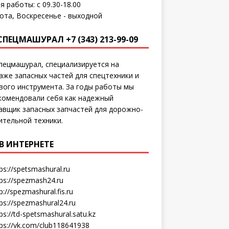
я работы: с 09.30-18.00
ота, Воскресенье - выходной
СПЕЦМАШУРАЛ +7 (343) 213-99-09
пецмашурал, специализируется на
аже запасных частей для спецтехники и
вого инструмента. За годы работы мы
комендовали себя как надежный
авщик запасных запчастей для дорожно-
ительной техники.
В ИНТЕРНЕТЕ
ps://spetsmashural.ru
tps://spezmash24.ru
p://spezmashural.fis.ru
ps://spezmashural24.ru
ps://td-spetsmashural.satu.kz
tps://vk.com/club118641938