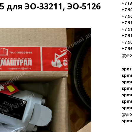
+7 (
5 для ЭО-33211, ЭО-5126
+7 9
+7 9
+7 9
+7 9
+7 9
+7 9
+7 9
(рук
spez
spmu
spmu
spmu
spmu
spmu
spmu
(рук
spmu