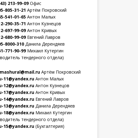
343) 213-99-09
Офис
05-805-31-21
Артём Покровский
65-541-01-65
Антон Малых
12-290-35-71
Антон Кузнецов
12-697-99-09
Антон Кривых
12-680-99-09
Евгений Лавров
05-8000-310
Данила Дерендяев
61-771-90-99
Михаил Кутергин
оводитель тендерного отдела)
mashural@mail.ru
Артём Покровский
-11@yandex.ru
Антон Малых
-12@yandex.ru
Антон Кузнецов
-17@yandex.ru
Антон Кривых
-14@yandex.ru
Евгений Лавров
-13@yandex.ru
Данила Дерендяев
-18@yandex.ru
Михаил Кутергин
оводитель тендерного отдела)
-15@yandex.ru
(Бухгалтерия)