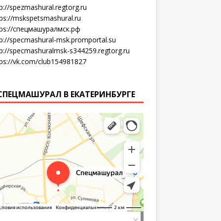
p://spezmashural.regtorg.ru
tps://mskspetsmashural.ru
tps://спецмашуралмск.рф
tp://specmashural-msk.promportal.su
tp://specmashuralmsk-s344259.regtorg.ru
tps://vk.com/club154981827
СПЕЦМАШУРАЛ В ЕКАТЕРИНБУРГЕ