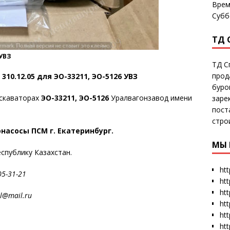
Врем
Субб
ТД 
 УВЗ
ТД С
прод
310.12.05 для ЭО-33211, ЭО-5126 УВЗ
буро
кскаваторах
ЭО-33211, ЭО-5126
Уралвагонзавод имени
заре
пост
стро
насосы ПСМ г. Екатеринбург.
МЫ 
еспублику Казахстан.
htt
5-31-21
ht
htt
@mail.r
u
htt
htt
ht