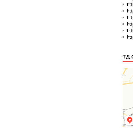
htt
ht
ht
ht
ht
ht
ТД 