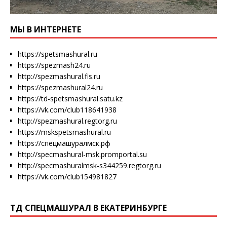
МЫ В ИНТЕРНЕТЕ
https://spetsmashural.ru
https://spezmash24.ru
http://spezmashural.fis.ru
https://spezmashural24.ru
https://td-spetsmashural.satu.kz
https://vk.com/club118641938
http://spezmashural.regtorg.ru
https://mskspetsmashural.ru
https://спецмашуралмск.рф
http://specmashural-msk.promportal.su
http://specmashuralmsk-s344259.regtorg.ru
https://vk.com/club154981827
ТД СПЕЦМАШУРАЛ В ЕКАТЕРИНБУРГЕ