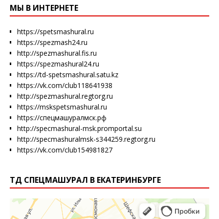
МЫ В ИНТЕРНЕТЕ
https://spetsmashural.ru
https://spezmash24.ru
http://spezmashural.fis.ru
https://spezmashural24.ru
https://td-spetsmashural.satu.kz
https://vk.com/club118641938
http://spezmashural.regtorg.ru
https://mskspetsmashural.ru
https://спецмашуралмск.рф
http://specmashural-msk.promportal.su
http://specmashuralmsk-s344259.regtorg.ru
https://vk.com/club154981827
ТД СПЕЦМАШУРАЛ В ЕКАТЕРИНБУРГЕ