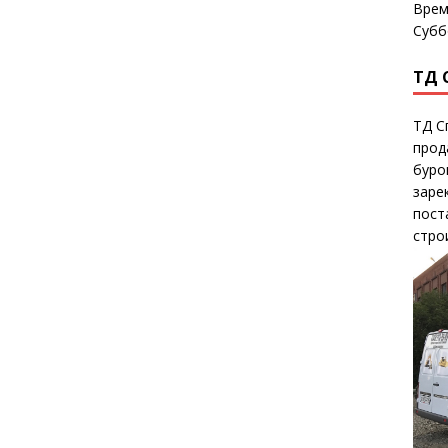
Врем
Субб
ТД 
ТД С
прод
буро
заре
пост
стро