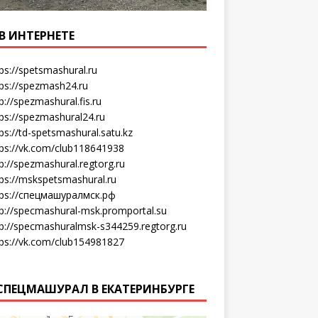
В ИНТЕРНЕТЕ
ps://spetsmashural.ru
tps://spezmash24.ru
p://spezmashural.fis.ru
ps://spezmashural24.ru
ps://td-spetsmashural.satu.kz
tps://vk.com/club118641938
p://spezmashural.regtorg.ru
tps://mskspetsmashural.ru
tps://спецмашуралмск.рф
tp://specmashural-msk.promportal.su
tp://specmashuralmsk-s344259.regtorg.ru
tps://vk.com/club154981827
СПЕЦМАШУРАЛ В ЕКАТЕРИНБУРГЕ