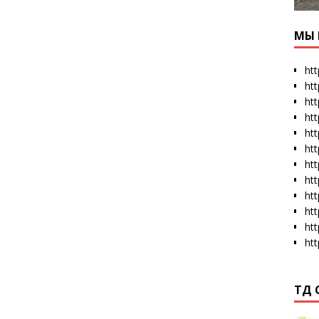
МЫ 
htt
ht
htt
htt
htt
ht
htt
ht
ht
ht
ht
ht
ТД 