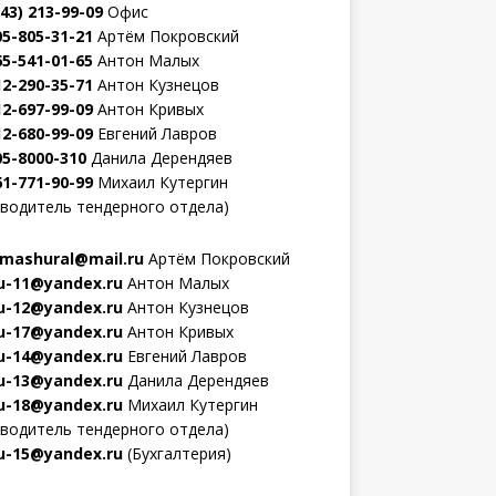
343) 213-99-09
Офис
05-805-31-21
Артём Покровский
65-541-01-65
Антон Малых
12-290-35-71
Антон Кузнецов
12-697-99-09
Антон Кривых
12-680-99-09
Евгений Лавров
05-8000-310
Данила Дерендяев
61-771-90-99
Михаил Кутергин
оводитель тендерного отдела)
mashural@mail.ru
Артём Покровский
-11@yandex.ru
Антон Малых
-12@yandex.ru
Антон Кузнецов
-17@yandex.ru
Антон Кривых
-14@yandex.ru
Евгений Лавров
-13@yandex.ru
Данила Дерендяев
-18@yandex.ru
Михаил Кутергин
оводитель тендерного отдела)
-15@yandex.ru
(Бухгалтерия)