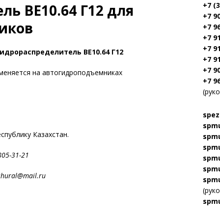
+7 (
ь ВЕ10.64 Г12 для
+7 9
иков
+7 9
+7 9
+7 9
гидрораспределитель ВЕ10.64 Г12
+7 9
+7 9
меняется на автогидроподъемниках
+7 9
(рук
spez
spmu
еспублику Казахстан.
spmu
spmu
905-805-31-21
spmu
spmu
al@mail.ru
spmu
(рук
spmu