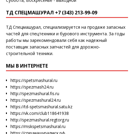
Суббота, Воскресенье - выходной
ТД СПЕЦМАШУРАЛ +7 (343) 213-99-09
ТД Спецмашурал, специализируется на продаже запасных
частей для спецтехники и бурового инструмента. За годы
работы мы зарекомендовали себя как надежный
поставщик запасных запчастей для дорожно-
строительной техники.
МЫ В ИНТЕРНЕТЕ
https://spetsmashural.ru
https://spezmash24.ru
http://spezmashural.fis.ru
https://spezmashural24.ru
https://td-spetsmashural.satu.kz
https://vk.com/club118641938
http://spezmashural.regtorg.ru
https://mskspetsmashural.ru
https://спецмашуралмск.рф