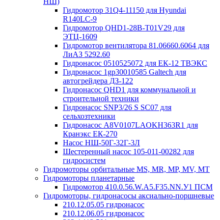
НШ)
Гидромотор 31Q4-11150 для Hyundai
R140LC-9
Гидромотор QHD1-28B-T01V29 для
ЭТЦ-1609
Гидромотор вентилятора 81.06660.6064 для
ЛиАЗ 5292.60
Гидронасос 0510525072 для ЕК-12 ТВЭКС
Гидронасос 1gp30010585 Galtech для
автогрейдера ДЗ-122
Гидронасос QHD1 для коммунальной и
строительной техники
Гидронасос SNP3/26 S SC07 для
сельхозтехники
Гидронасос А8V0107LAOKH363R1 для
Кранэкс ЕК-270
Насос НШ-50Г-32Г-3Л
Шестеренный насос 105-011-00282 для
гидросистем
Гидромоторы орбитальные MS, MR, MP, MV, MT
Гидромоторы планетарные
Гидромотор 410.0.56.W.A5.F35.NN.У1 ПСМ
Гидромоторы, гидронасосы аксиально-поршневые
210.12.05.05 гидронасос
210.12.06.05 гидронасос