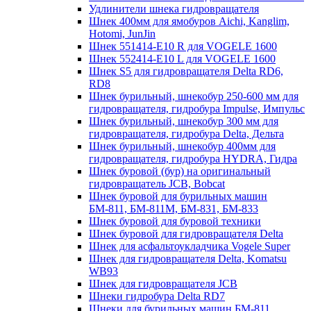
Удлинители шнека гидровращателя
Шнек 400мм для ямобуров Aichi, Kanglim,
Hotomi, JunJin
Шнек 551414-E10 R для VOGELE 1600
Шнек 552414-Е10 L для VOGELE 1600
Шнек S5 для гидровращателя Delta RD6,
RD8
Шнек бурильный, шнекобур 250-600 мм для
гидровращателя, гидробура Impulse, Импульс
Шнек бурильный, шнекобур 300 мм для
гидровращателя, гидробура Delta, Дельта
Шнек бурильный, шнекобур 400мм для
гидровращателя, гидробура HYDRA, Гидра
Шнек буровой (бур) на оригинальный
гидровращатель JCB, Bobcat
Шнек буровой для бурильных машин
БМ-811, БМ-811М, БМ-831, БМ-833
Шнек буровой для буровой техники
Шнек буровой для гидровращателя Delta
Шнек для асфальтоукладчика Vogele Super
Шнек для гидровращателя Delta, Komatsu
WB93
Шнек для гидровращателя JCB
Шнеки гидробура Delta RD7
Шнеки для бурильных машин БМ-811