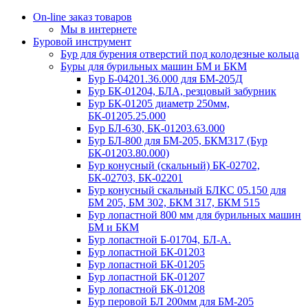
On-line заказ товаров
Мы в интернете
Буровой инструмент
Бур для бурения отверстий под колодезные кольца
Буры для бурильных машин БМ и БКМ
Бур Б-04201.36.000 для БМ-205Д
Бур БК-01204, БЛА, резцовый забурник
Бур БК-01205 диаметр 250мм,
БК-01205.25.000
Бур БЛ-630, БК-01203.63.000
Бур БЛ-800 для БМ-205, БКМ317 (Бур
БК-01203.80.000)
Бур конусный (скальный) БК-02702,
БК-02703, БК-02201
Бур конусный скальный БЛКС 05.150 для
БМ 205, БМ 302, БКМ 317, БКМ 515
Бур лопастной 800 мм для бурильных машин
БМ и БКМ
Бур лопастной Б-01704, БЛ-А.
Бур лопастной БК-01203
Бур лопастной БК-01205
Бур лопастной БК-01207
Бур лопастной БК-01208
Бур перовой БЛ 200мм для БМ-205