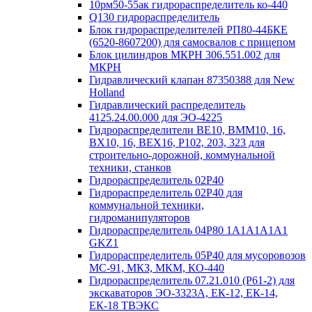
10рм50-55ак гидрораспределитель ко-440
Q130 гидрораспределитель
Блок гидрораспределителей РП80-44БКЕ
(6520-8607200) для самосвалов с прицепом
Блок цилиндров МКРН 306.551.002 для
МКРН
Гидравлический клапан 87350388 для New
Holland
Гидравлический распределитель
4125.24.00.000 для ЭО-4225
Гидрораспределители ВЕ10, ВММ10, 16,
ВХ10, 16, ВЕХ16, Р102, 203, 323 для
строительно-дорожной, коммунальной
техники, станков
Гидрораспределитель 02Р40
Гидрораспределитель 02Р40 для
коммунальной техники,
гидроманипуляторов
Гидрораспределитель 04P80 1A1A1A1A1
GKZ1
Гидрораспределитель 05Р40 для мусоровозов
МС-91, МКЗ, МКМ, КО-440
Гидрораспределитель 07.21.010 (Р61-2) для
экскаваторов ЭО-3323А, ЕК-12, ЕК-14,
ЕК-18 ТВЭКС