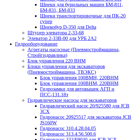
Шнеки для бурильных машин БМ-811,
БМ-831, БМ-833
Шнеки транспортировочные для ПК-20
супер
Шнекобур D-350 для Delta
Штуцер элеватора 2-33-68
Элеватор 2-33В-00 для УРБ 2А2
Гидрооборудование
Агрегаты насосные (Пневмостроймашина,
Стройгидравлика)
Блок управления 220 BHM
Блоки управления для экскаваторов
(Пневмостроймашина, ТВЭКС)
Блок управления 100ВМН, 220ВНМ
Блок управления 100ВНМ, 220ВНМ
Гидрозамки для автовышек АГП и
ПСС-131.18э
Гидравлические насосы для экскаваторов
Гидравлический насос 20/925580 для JCB
3CX
Гидронасос 20925517 для экскаватора JCB
JS160W
Гидронасос 310.4.28.04.05
Гидронасос 313.4.56.500.6
Гидронасос 332/F9030 для JCB 3CX