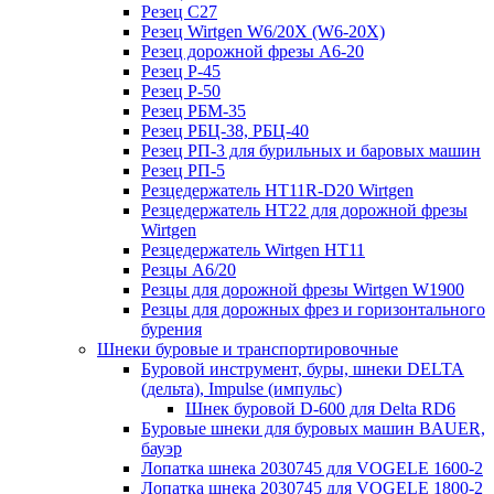
Резец C27
Резец Wirtgen W6/20X (W6-20X)
Резец дорожной фрезы А6-20
Резец Р-45
Резец Р-50
Резец РБМ-35
Резец РБЦ-38, РБЦ-40
Резец РП-3 для бурильных и баровых машин
Резец РП-5
Резцедержатель HT11R-D20 Wirtgen
Резцедержатель HT22 для дорожной фрезы
Wirtgen
Резцедержатель Wirtgen HT11
Резцы A6/20
Резцы для дорожной фрезы Wirtgen W1900
Резцы для дорожных фрез и горизонтального
бурения
Шнеки буровые и транспортировочные
Буровой инструмент, буры, шнеки DELTA
(дельта), Impulse (импульс)
Шнек буровой D-600 для Delta RD6
Буровые шнеки для буровых машин BAUER,
бауэр
Лопатка шнека 2030745 для VOGELE 1600-2
Лопатка шнека 2030745 для VOGELE 1800-2