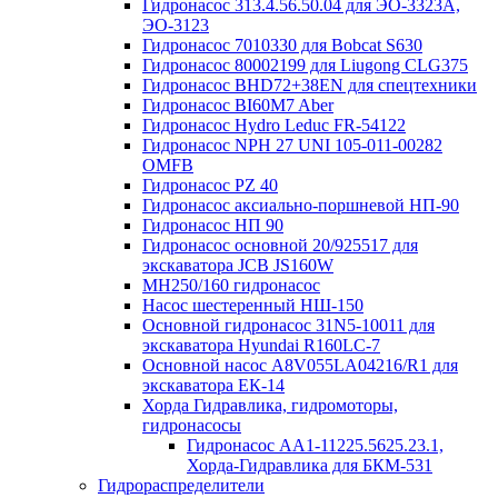
Гидронасос 313.4.56.50.04 для ЭО-3323А,
ЭО-3123
Гидронасос 7010330 для Bobcat S630
Гидронасос 80002199 для Liugong CLG375
Гидронасос BHD72+38EN для спецтехники
Гидронасос BI60M7 Aber
Гидронасос Hydro Leduc FR-54122
Гидронасос NPH 27 UNI 105-011-00282
OMFB
Гидронасос PZ 40
Гидронасос аксиально-поршневой НП-90
Гидронасос НП 90
Гидронасос основной 20/925517 для
экскаватора JCB JS160W
МН250/160 гидронасос
Насос шестеренный НШ-150
Основной гидронасос 31N5-10011 для
экскаватора Hyundai R160LC-7
Основной насос А8V055LA04216/R1 для
экскаватора ЕК-14
Хорда Гидравлика, гидромоторы,
гидронасосы
Гидронасос АА1-11225.5625.23.1,
Хорда-Гидравлика для БКМ-531
Гидрораспределители