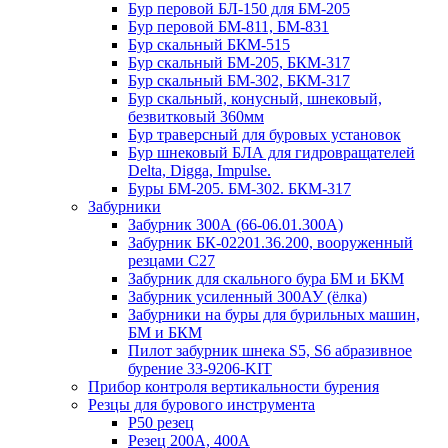
Бур перовой БЛ-150 для БМ-205
Бур перовой БМ-811, БМ-831
Бур скальный БКМ-515
Бур скальный БМ-205, БКМ-317
Бур скальный БМ-302, БКМ-317
Бур скальный, конусный, шнековый,
безвитковый 360мм
Бур траверсный для буровых установок
Бур шнековый БЛА для гидровращателей
Delta, Digga, Impulse.
Буры БМ-205. БМ-302. БКМ-317
Забурники
Забурник 300А (66-06.01.300А)
Забурник БК-02201.36.200, вооруженный
резцами С27
Забурник для скального бура БМ и БКМ
Забурник усиленный 300АУ (ёлка)
Забурники на буры для бурильных машин,
БМ и БКМ
Пилот забурник шнека S5, S6 абразивное
бурение 33-9206-KIT
Прибор контроля вертикальности бурения
Резцы для бурового инструмента
Р50 резец
Резец 200А, 400А