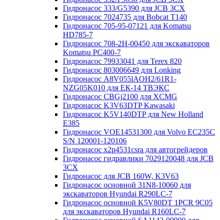
Гидронасос 333/G5390 для JCB 3CX
Гидронасос 7024735 для Bobcat T140
Гидронасос 705-95-07121 для Komatsu
HD785-7
Гидронасос 708-2H-00450 для экскаваторов
Komatsu PC400-7
Гидронасос 79933041 для Terex 820
Гидронасос 803006649 для Lonking
Гидронасос A8V055lAOH2/61R1-
NZG05K010 для ЕК-14 ТВЭКС
Гидронасос CBGj2100 для XCMG
Гидронасос K3V63DTP Kawasaki
Гидронасос K5V140DTP для New Holland
E385
Гидронасос VOE14531300 для Volvo EC235C
S/N 120001-120106
Гидронасос x2p4531csra для автогрейдеров
Гидронасос гидравлики 7029120048 для JCB
3CX
Гидронасос для JCB 160W, K3V63
Гидронасос основной 31N8-10060 для
экскаваторов Hyundai R290LC-7
Гидронасос основной K5V80DT 1PCR 9C05
для экскаваторов Hyundai R160LC-7