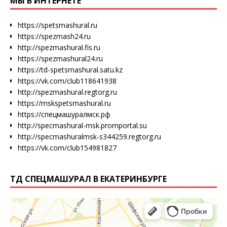
МЫ В ИНТЕРНЕТЕ
https://spetsmashural.ru
https://spezmash24.ru
http://spezmashural.fis.ru
https://spezmashural24.ru
https://td-spetsmashural.satu.kz
https://vk.com/club118641938
http://spezmashural.regtorg.ru
https://mskspetsmashural.ru
https://спецмашуралмск.рф
http://specmashural-msk.promportal.su
http://specmashuralmsk-s344259.regtorg.ru
https://vk.com/club154981827
ТД СПЕЦМАШУРАЛ В ЕКАТЕРИНБУРГЕ