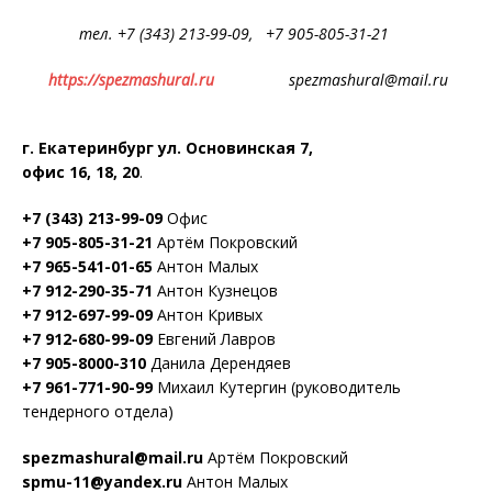
тел. +7 (343) 213-99-09, +7 905-805-31-21
https://spezmashural.ru
spezmashural@mail.ru
г. Екатеринбург ул. Основинская 7,
офис 16, 18, 20
.
+7 (343) 213-99-09
Офис
+7 905-805-31-21
Артём Покровский
+7 965-541-01-65
Антон Малых
+7 912-290-35-71
Антон Кузнецов
+7 912-697-99-09
Антон Кривых
+7 912-680-99-09
Евгений Лавров
+7 905-8000-310
Данила Дерендяев
+7 961-771-90-99
Михаил Кутергин (руководитель
тендерного отдела)
spezmashural@mail.ru
Артём Покровский
spmu-11@yandex.ru
Антон Малых