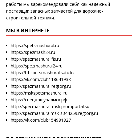
работы мы зарекомендовали себя как надежный
поставщик запасных запчастей для дорожно-
строительной техники.
МЫ В ИНТЕРНЕТЕ
https://spetsmashural.ru
https://spezmash24.ru
http://spezmashural.fis.ru
https://spezmashural24.ru
https://td-spetsmashural.satu.kz
https://vk.com/club118641938
http://spezmashural.regtorg.ru
https://mskspetsmashural.ru
https://спецмашуралмск.рф
http://specmashural-msk.promportal.su
http://specmashuralmsk-s344259.regtorg.ru
https://vk.com/club154981827