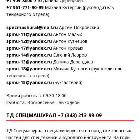
+7 905-8000-310
Данила Дерендяев
+7 961-771-90-99
Михаил Кутергин (руководитель
тендерного отдела)
spezmashural@mail.ru
Артём Покровский
spmu-11@yandex.ru
Антон Малых
spmu-12@yandex.ru
Антон Кузнецов
spmu-17@yandex.ru
Антон Кривых
spmu-14@yandex.ru
Евгений Лавров
spmu-13@yandex.ru
Данила Дерендяев
spmu-18@yandex.ru
Михаил Кутергин (руководитель
тендерного отдела)
spmu-15@yandex.ru
(Бухгалтерия)
Время работы: с 09.30-18.00
Суббота, Воскресенье - выходной
ТД СПЕЦМАШУРАЛ +7 (343) 213-99-09
ТД Спецмашурал, специализируется на продаже запасных
частей для спецтехники и бурового инструмента. За годы