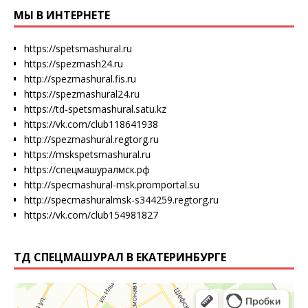
МЫ В ИНТЕРНЕТЕ
https://spetsmashural.ru
https://spezmash24.ru
http://spezmashural.fis.ru
https://spezmashural24.ru
https://td-spetsmashural.satu.kz
https://vk.com/club118641938
http://spezmashural.regtorg.ru
https://mskspetsmashural.ru
https://спецмашуралмск.рф
http://specmashural-msk.promportal.su
http://specmashuralmsk-s344259.regtorg.ru
https://vk.com/club154981827
ТД СПЕЦМАШУРАЛ В ЕКАТЕРИНБУРГЕ