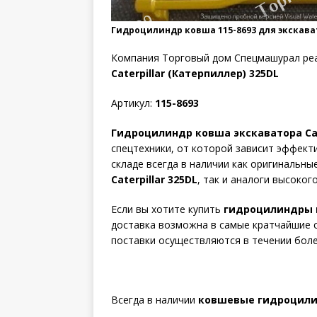
Гидроцилиндр ковша 115-8693 для экскават
Компания Торговый дом Спецмашурал ре
Caterpillar (Катерпиллер) 325DL
Артикул:
115-8693
Гидроцилиндр ковша экскаватора Cate
спецтехники, от которой зависит эффект
складе всегда в наличии как оригинальны
Caterpillar 325DL
, так и аналоги высоког
Если вы хотите купить
гидроцилиндры к
доставка возможна в самые кратчайшие с
поставки осуществляются в течении боле
Всегда в наличии
ковшевые гидроцилин