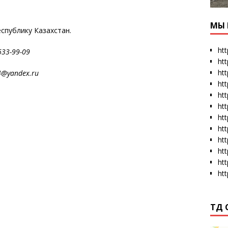
МЫ 
еспублику Казахстан.
htt
3-99-09
ht
htt
andex.ru
htt
htt
ht
htt
ht
ht
ht
ht
ht
ТД 