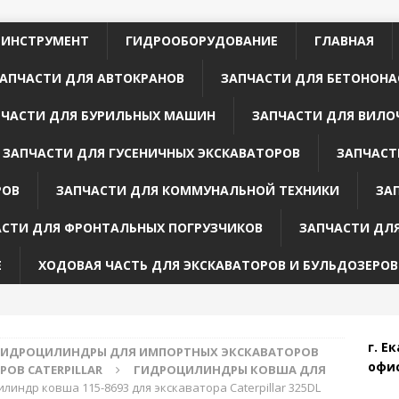
 ИНСТРУМЕНТ
ГИДРООБОРУДОВАНИЕ
ГЛАВНАЯ
АПЧАСТИ ДЛЯ АВТОКРАНОВ
ЗАПЧАСТИ ДЛЯ БЕТОНОНА
ПЧАСТИ ДЛЯ БУРИЛЬНЫХ МАШИН
ЗАПЧАСТИ ДЛЯ ВИЛО
ЗАПЧАСТИ ДЛЯ ГУСЕНИЧНЫХ ЭКСКАВАТОРОВ
ЗАПЧАСТ
РОВ
ЗАПЧАСТИ ДЛЯ КОММУНАЛЬНОЙ ТЕХНИКИ
ЗА
АСТИ ДЛЯ ФРОНТАЛЬНЫХ ПОГРУЗЧИКОВ
ЗАПЧАСТИ ДЛ
Е
ХОДОВАЯ ЧАСТЬ ДЛЯ ЭКСКАВАТОРОВ И БУЛЬДОЗЕРОВ
г. Е
ГИДРОЦИЛИНДРЫ ДЛЯ ИМПОРТНЫХ ЭКСКАВАТОРОВ
офис
ОВ CATERPILLAR
ГИДРОЦИЛИНДРЫ КОВША ДЛЯ
линдр ковша 115-8693 для экскаватора Caterpillar 325DL