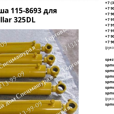
+7 (
а 115-8693 для
+7 9
+7 9
llar 325DL
+7 9
+7 9
+7 9
+7 9
+7 9
(рук
spez
spmu
spmu
spmu
spmu
spmu
spmu
(рук
spmu