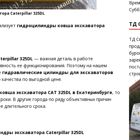
Врем
Субб
ора Caterpillar 325DL
ТД 
ализует
гидроцилиндры ковша экскаватора
ТД С
прод
буро
rpillar 325DL
— важная деталь в работе
заре
ивность ее функционирования. Поэтому на нашем
пост
е
гидравлические цилиндры для экскаваторов
стро
о качества по выгодной цене.
овша экскаватора CAT 325DL в Екатеринбурге
, то
роки. В другие города по ряду объективных причин
е длительного срока.
дры экскаватора Caterpillar 325DL