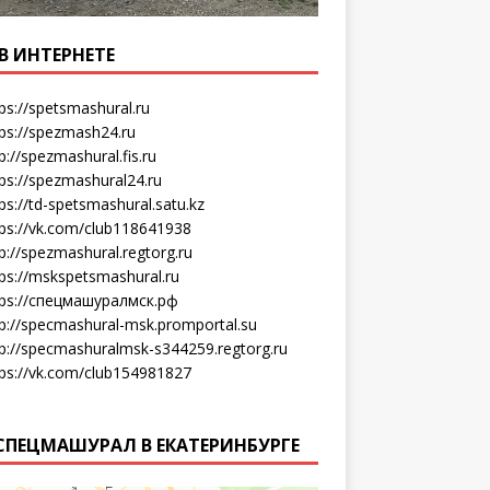
В ИНТЕРНЕТЕ
ps://spetsmashural.ru
tps://spezmash24.ru
p://spezmashural.fis.ru
ps://spezmashural24.ru
ps://td-spetsmashural.satu.kz
tps://vk.com/club118641938
p://spezmashural.regtorg.ru
tps://mskspetsmashural.ru
tps://спецмашуралмск.рф
tp://specmashural-msk.promportal.su
tp://specmashuralmsk-s344259.regtorg.ru
tps://vk.com/club154981827
СПЕЦМАШУРАЛ В ЕКАТЕРИНБУРГЕ