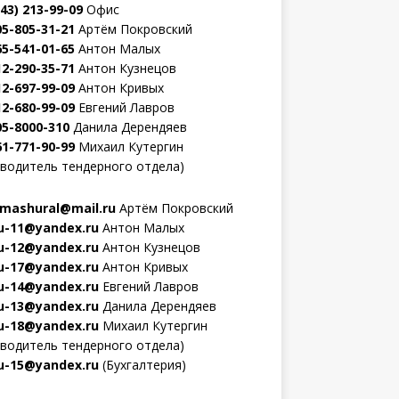
343) 213-99-09
Офис
05-805-31-21
Артём Покровский
65-541-01-65
Антон Малых
12-290-35-71
Антон Кузнецов
12-697-99-09
Антон Кривых
12-680-99-09
Евгений Лавров
05-8000-310
Данила Дерендяев
61-771-90-99
Михаил Кутергин
оводитель тендерного отдела)
mashural@mail.ru
Артём Покровский
-11@yandex.ru
Антон Малых
-12@yandex.ru
Антон Кузнецов
-17@yandex.ru
Антон Кривых
-14@yandex.ru
Евгений Лавров
-13@yandex.ru
Данила Дерендяев
-18@yandex.ru
Михаил Кутергин
оводитель тендерного отдела)
-15@yandex.ru
(Бухгалтерия)