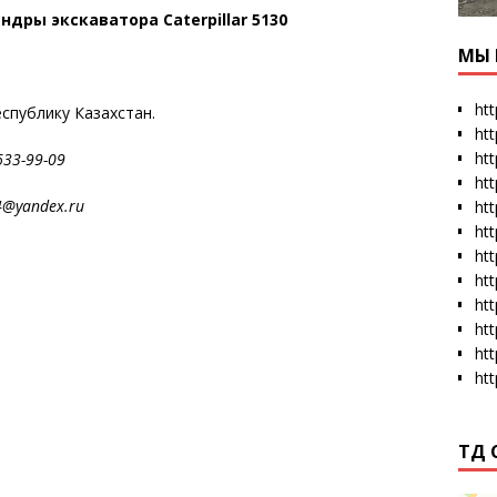
ры экскаватора Caterpillar 5130
МЫ 
htt
еспублику Казахстан.
ht
htt
3-99-09
htt
andex.ru
htt
ht
htt
ht
ht
ht
ht
ht
ТД 