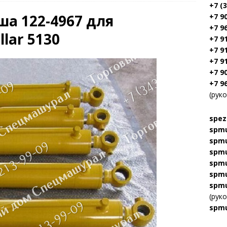
+7 (
а 122-4967 для
+7 9
+7 9
llar 5130
+7 9
+7 9
+7 9
+7 9
+7 9
(рук
spez
spmu
spmu
spmu
spmu
spmu
spmu
(рук
spmu