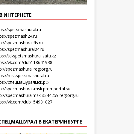
В ИНТЕРНЕТЕ
ps://spetsmashural.ru
tps://spezmash24.ru
p://spezmashural.fis.ru
ps://spezmashural24.ru
ps://td-spetsmashural.satu.kz
tps://vk.com/club118641938
p://spezmashural.regtorg.ru
tps://mskspetsmashural.ru
tps://спецмашуралмск.рф
tp://specmashural-msk.promportal.su
tp://specmashuralmsk-s344259.regtorg.ru
tps://vk.com/club154981827
СПЕЦМАШУРАЛ В ЕКАТЕРИНБУРГЕ