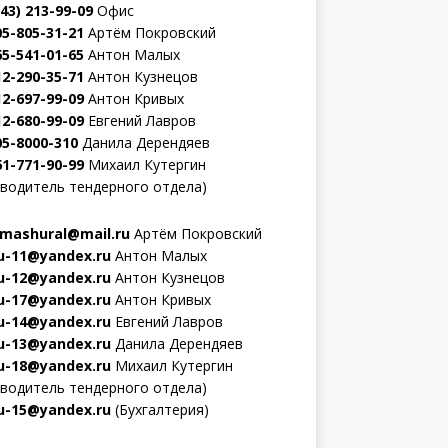
343) 213-99-09
Офис
05-805-31-21
Артём Покровский
65-541-01-65
Антон Малых
12-290-35-71
Антон Кузнецов
12-697-99-09
Антон Кривых
12-680-99-09
Евгений Лавров
05-8000-310
Данила Дерендяев
61-771-90-99
Михаил Кутергин
оводитель тендерного отдела)
mashural@mail.ru
Артём Покровский
-11@yandex.ru
Антон Малых
-12@yandex.ru
Антон Кузнецов
-17@yandex.ru
Антон Кривых
-14@yandex.ru
Евгений Лавров
-13@yandex.ru
Данила Дерендяев
-18@yandex.ru
Михаил Кутергин
оводитель тендерного отдела)
-15@yandex.ru
(Бухгалтерия)