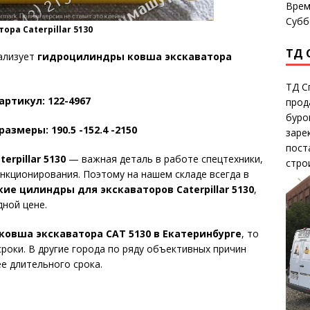
Врем
Субб
ра Caterpillar 5130
ТД 
ализует
гидроцилиндры ковша экскаватора
ТД С
артикул: 122-4967
прод
буро
азмеры: 190.5 -152.4 -2150
заре
пост
rpillar 5130
— важная деталь в работе спецтехники,
стро
нкционирования. Поэтому на нашем складе всегда в
ие цилиндры для экскаваторов Caterpillar 5130
,
дной цене.
овша экскаватора CAT 5130 в Екатеринбурге
, то
роки. В другие города по ряду объективных причин
е длительного срока.