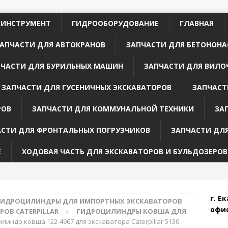
 ИНСТРУМЕНТ
ГИДРООБОРУДОВАНИЕ
ГЛАВНАЯ
АПЧАСТИ ДЛЯ АВТОКРАНОВ
ЗАПЧАСТИ ДЛЯ БЕТОНОНА
ПЧАСТИ ДЛЯ БУРИЛЬНЫХ МАШИН
ЗАПЧАСТИ ДЛЯ ВИЛО
ЗАПЧАСТИ ДЛЯ ГУСЕНИЧНЫХ ЭКСКАВАТОРОВ
ЗАПЧАСТ
РОВ
ЗАПЧАСТИ ДЛЯ КОММУНАЛЬНОЙ ТЕХНИКИ
ЗА
АСТИ ДЛЯ ФРОНТАЛЬНЫХ ПОГРУЗЧИКОВ
ЗАПЧАСТИ ДЛ
Е
ХОДОВАЯ ЧАСТЬ ДЛЯ ЭКСКАВАТОРОВ И БУЛЬДОЗЕРОВ
г. Е
ГИДРОЦИЛИНДРЫ ДЛЯ ИМПОРТНЫХ ЭКСКАВАТОРОВ
офис
ОВ CATERPILLAR
ГИДРОЦИЛИНДРЫ КОВША ДЛЯ
линдр ковша 122-4967 для экскаватора Caterpillar 5130