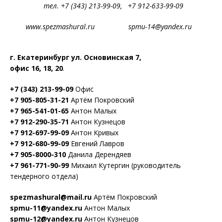
тел. +7 (343) 213-99-09, +7 912-633-99-09
www.spezmashural.ru spmu-14@yandex.ru
г. Екатеринбург ул. Основинская 7,
офис 16, 18, 20
.
+7 (343) 213-99-09
Офис
+7 905-805-31-21
Артём Покровский
+7 965-541-01-65
Антон Малых
+7 912-290-35-71
Антон Кузнецов
+7 912-697-99-09
Антон Кривых
+7 912-680-99-09
Евгений Лавров
+7 905-8000-310
Данила Дерендяев
+7 961-771-90-99
Михаил Кутергин (руководитель
тендерного отдела)
spezmashural@mail.ru
Артём Покровский
spmu-11@yandex.ru
Антон Малых
spmu-12@yandex.ru
Антон Кузнецов