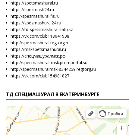
https://spetsmashural.ru
https://spezmash24.ru
http://spezmashural.fis.ru
https://spezmashural24.ru
https://td-spetsmashural.satu.kz
https://vk.com/club118641938
http://spezmashural.regtorg.ru
https://mskspetsmashural.ru
https://спецмашуралмск.рф
http://specmashural-msk.promportal.su
http://specmashuralmsk-s344259.regtorg.ru
https://vk.com/club154981827
ТД СПЕЦМАШУРАЛ В ЕКАТЕРИНБУРГЕ