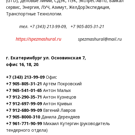
(GTD), Деловые линии, СДЭК, ПЭК, Экспрес-Авто, Байкал
сервис, Энергия, ЛУЧ, Азимут, ЖелДорЭкспедиция,
Транспортные Технологии.
тел. +7 (343) 213-99-09, +7 905-805-31-21
https://spezmashural.ru
spezmashural@mail.ru
г. Екатеринбург ул. Основинская 7,
офис 16, 18, 20
.
+7 (343) 213-99-09
Офис
+7 905-805-31-21
Артём Покровский
+7 965-541-01-65
Антон Малых
+7 912-290-35-71
Антон Кузнецов
+7 912-697-99-09
Антон Кривых
+7 912-680-99-09
Евгений Лавров
+7 905-8000-310
Данила Дерендяев
+7 961-771-90-99
Михаил Кутергин (руководитель
тендерного отдела)