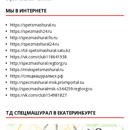
МЫ В ИНТЕРНЕТЕ
https://spetsmashural.ru
https://spezmash24.ru
http://spezmashural.fis.ru
https://spezmashural24.ru
https://td-spetsmashural.satu.kz
https://vk.com/club118641938
http://spezmashural.regtorg.ru
https://mskspetsmashural.ru
https://спецмашуралмск.рф
http://specmashural-msk.promportal.su
http://specmashuralmsk-s344259.regtorg.ru
https://vk.com/club154981827
ТД СПЕЦМАШУРАЛ В ЕКАТЕРИНБУРГЕ