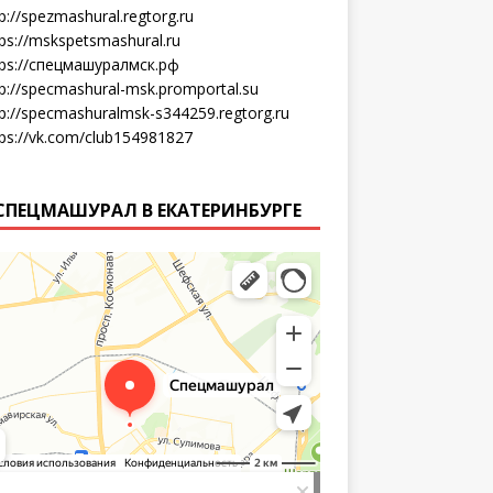
p://spezmashural.regtorg.ru
tps://mskspetsmashural.ru
tps://спецмашуралмск.рф
tp://specmashural-msk.promportal.su
tp://specmashuralmsk-s344259.regtorg.ru
tps://vk.com/club154981827
СПЕЦМАШУРАЛ В ЕКАТЕРИНБУРГЕ