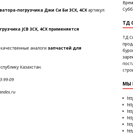
Врем
Субб
атора-погрузчика Джи Си Би 3СХ, 4СХ
артикул:
ТД 
рузчика JCB 3CX, 4CX применяется
ТД С
прод
и качественные аналоги
запчастей для
буро
заре
пост
еспублику Казахстан.
стро
-99-09
МЫ 
dex.ru
htt
ht
htt
htt
htt
ht