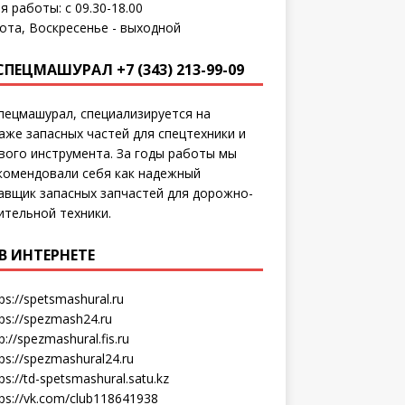
я работы: с 09.30-18.00
ота, Воскресенье - выходной
СПЕЦМАШУРАЛ +7 (343) 213-99-09
пецмашурал, специализируется на
аже запасных частей для спецтехники и
вого инструмента. За годы работы мы
комендовали себя как надежный
авщик запасных запчастей для дорожно-
ительной техники.
В ИНТЕРНЕТЕ
ps://spetsmashural.ru
tps://spezmash24.ru
p://spezmashural.fis.ru
ps://spezmashural24.ru
ps://td-spetsmashural.satu.kz
tps://vk.com/club118641938