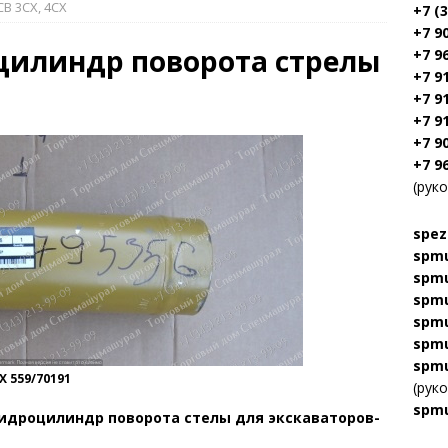
B 3CX, 4CX
+7 (
+7 9
оцилиндр поворота стрелы
+7 9
+7 9
+7 9
+7 9
+7 9
+7 9
(рук
spez
spmu
spmu
spmu
spmu
spmu
spmu
X 559/70191
(рук
spmu
идроцилиндр поворота стелы
для экскаваторов-