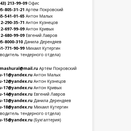
343) 213-99-09
Офис
05-805-31-21
Артём Покровский
65-541-01-65
Антон Малых
12-290-35-71
Антон Кузнецов
12-697-99-09
Антон Кривых
12-680-99-09
Евгений Лавров
05-8000-310
Данила Дерендяев
61-771-90-99
Михаил Кутергин
оводитель тендерного отдела)
mashural@mail.ru
Артём Покровский
-11@yandex.ru
Антон Малых
-12@yandex.ru
Антон Кузнецов
-17@yandex.ru
Антон Кривых
-14@yandex.ru
Евгений Лавров
-13@yandex.ru
Данила Дерендяев
-18@yandex.ru
Михаил Кутергин
оводитель тендерного отдела)
-15@yandex.ru
(Бухгалтерия)