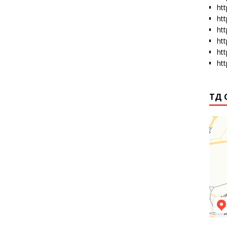
htt
ht
ht
ht
ht
ht
ТД 