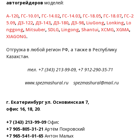
автогрейдеров
моделей:
А-120
,
ГС-10.01
,
ГС-14.02
,
ГС-14.03
,
ГС-18.05
,
ГС-18.07
,
ГС-2
5.09
,
ДЗ-122
,
ДЗ-143
,
ДЗ-180
,
ДЗ-98
,
LiuGong
,
Lonking
,
Lo
nggong
,
Mitsuber
,
SDLG
,
Lingong
,
Shantui
,
XCMG
,
XGMA
,
XIAGONG
.
Отгрузка в любой регион РФ, а также в Республику
Казахстан.
тел. +7 (343) 213-99-09, +7 912-290-35-71
www.spezmashural.ru spezmashural@mail.ru
г. Екатеринбург ул. Основинская 7,
офис 16, 18, 20
.
+7 (343) 213-99-09
Офис
+7 905-805-31-21
Артём Покровский
+7 965-541-01-65
Антон Малых