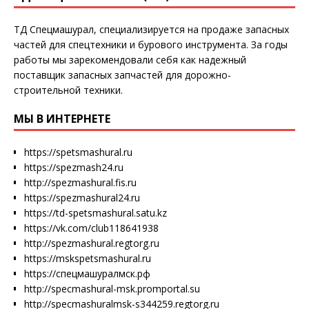
ТД Спецмашурал, специализируется на продаже запасных
частей для спецтехники и бурового инструмента. За годы
работы мы зарекомендовали себя как надежный
поставщик запасных запчастей для дорожно-
строительной техники.
МЫ В ИНТЕРНЕТЕ
https://spetsmashural.ru
https://spezmash24.ru
http://spezmashural.fis.ru
https://spezmashural24.ru
https://td-spetsmashural.satu.kz
https://vk.com/club118641938
http://spezmashural.regtorg.ru
https://mskspetsmashural.ru
https://спецмашуралмск.рф
http://specmashural-msk.promportal.su
http://specmashuralmsk-s344259.regtorg.ru