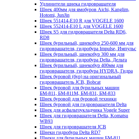
Удлинители шнека гидровращателя
Шнек 400мм для ямобуров Aichi, Kanglim,
Hotomi, JunJin
Шнек 551414-E10 R для VOGELE 1600
Шнек 552414-Е10 L для VOGELE 1600
Шнек S5 для гидровращателя Delta RD6,
RD8
Шнек бурильный, шнекобур 250-600 мм для
гидровращателя, гидробура Impulse, Импульс
Шнек бурильный, шнекобур 300 мм для
гидровращателя, гидробура Delta, Дельта
Шнек бурильный, шнекобур 400мм для
гидровращателя, гидробура HYDRA, Гидра
Шнек буровой (бур) на оригинальный
гидровращатель JCB, Bobcat
Шнек буровой для бурильных машин
БМ-811, БМ-811М, БМ-831, БМ-833
Шнек буровой для буровой техники
Шнек буровой для гидровращателя Delta
Шнек для асфальтоукладчика Vogele Super
Шнек для гидровращателя Delta, Komatsu
WB93
Шнек для гидровращателя JCB
Шнеки гидробура Delta RD7
Шнеки для бурильных машин БМ-811