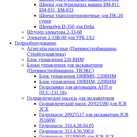
Шнеки для бурильных машин БМ-811,
БМ-831, БМ-833
Шнеки транспортировочные для ПК-20
супер
Шнекобур D-350 для Delta
Штуцер элеватора 2-33-68
Элеватор 2-33В-00 для УРБ 2А2
Гидрооборудование
Агрегаты насосные (Пневмостроймашина,
Стройгидравлика)
Блок управления 220 BHM
Блоки управления для экскаваторов
(Пневмостроймашина, ТВЭКС)
Блок управления 100ВМН, 220ВНМ
Блок управления 100ВНМ, 220ВНМ
Гидрозамки для автовышек АГП и
ПСС-131.18э
Гидравлические насосы для экскаваторов
Гидравлический насос 20/925580 для JCB
3CX
Гидронасос 20925517 для экскаватора JCB
JS160W
Гидронасос 310.4.28.04.05
Гидронасос 313.4.56.500.6
Гидронасос 332/F9030 для JCB 3CX