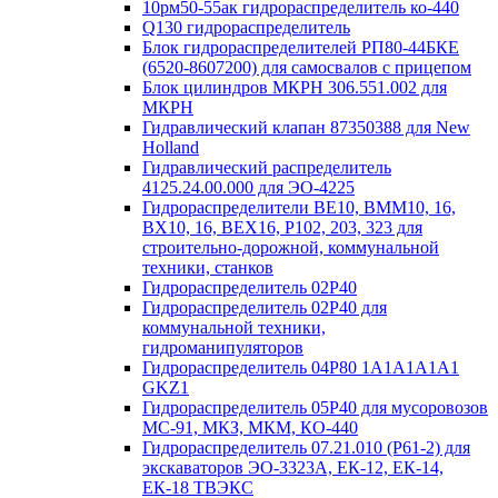
10рм50-55ак гидрораспределитель ко-440
Q130 гидрораспределитель
Блок гидрораспределителей РП80-44БКЕ
(6520-8607200) для самосвалов с прицепом
Блок цилиндров МКРН 306.551.002 для
МКРН
Гидравлический клапан 87350388 для New
Holland
Гидравлический распределитель
4125.24.00.000 для ЭО-4225
Гидрораспределители ВЕ10, ВММ10, 16,
ВХ10, 16, ВЕХ16, Р102, 203, 323 для
строительно-дорожной, коммунальной
техники, станков
Гидрораспределитель 02Р40
Гидрораспределитель 02Р40 для
коммунальной техники,
гидроманипуляторов
Гидрораспределитель 04P80 1A1A1A1A1
GKZ1
Гидрораспределитель 05Р40 для мусоровозов
МС-91, МКЗ, МКМ, КО-440
Гидрораспределитель 07.21.010 (Р61-2) для
экскаваторов ЭО-3323А, ЕК-12, ЕК-14,
ЕК-18 ТВЭКС