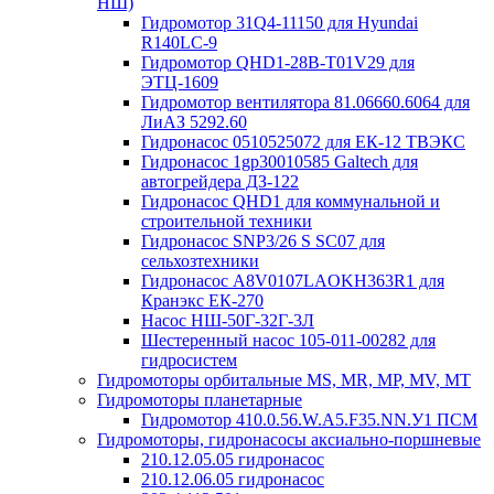
НШ)
Гидромотор 31Q4-11150 для Hyundai
R140LC-9
Гидромотор QHD1-28B-T01V29 для
ЭТЦ-1609
Гидромотор вентилятора 81.06660.6064 для
ЛиАЗ 5292.60
Гидронасос 0510525072 для ЕК-12 ТВЭКС
Гидронасос 1gp30010585 Galtech для
автогрейдера ДЗ-122
Гидронасос QHD1 для коммунальной и
строительной техники
Гидронасос SNP3/26 S SC07 для
сельхозтехники
Гидронасос А8V0107LAOKH363R1 для
Кранэкс ЕК-270
Насос НШ-50Г-32Г-3Л
Шестеренный насос 105-011-00282 для
гидросистем
Гидромоторы орбитальные MS, MR, MP, MV, MT
Гидромоторы планетарные
Гидромотор 410.0.56.W.A5.F35.NN.У1 ПСМ
Гидромоторы, гидронасосы аксиально-поршневые
210.12.05.05 гидронасос
210.12.06.05 гидронасос