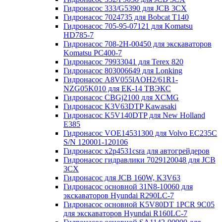
Гидронасос 333/G5390 для JCB 3CX
Гидронасос 7024735 для Bobcat T140
Гидронасос 705-95-07121 для Komatsu
HD785-7
Гидронасос 708-2H-00450 для экскаваторов
Komatsu PC400-7
Гидронасос 79933041 для Terex 820
Гидронасос 803006649 для Lonking
Гидронасос A8V055lAOH2/61R1-
NZG05K010 для ЕК-14 ТВЭКС
Гидронасос CBGj2100 для XCMG
Гидронасос K3V63DTP Kawasaki
Гидронасос K5V140DTP для New Holland
E385
Гидронасос VOE14531300 для Volvo EC235C
S/N 120001-120106
Гидронасос x2p4531csra для автогрейдеров
Гидронасос гидравлики 7029120048 для JCB
3CX
Гидронасос для JCB 160W, K3V63
Гидронасос основной 31N8-10060 для
экскаваторов Hyundai R290LC-7
Гидронасос основной K5V80DT 1PCR 9C05
для экскаваторов Hyundai R160LC-7