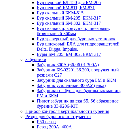
Бур перовой БЛ-150 для БМ-205
Бур перовой БМ-811, БМ-831
Бур скальный БКМ-515
Бур скальный БМ-205, БКМ-317
Бур скальный БМ-302, БКМ-317
Бур скальный, конусный, шнековый,
безвитковый 360мм
Бур траверсный для буровых установок
Бур шнековый БЛА для гидровращателей
Delta, Digga, Impulse.
Буры БМ-205. БМ-302. БКМ-317
Забурники
Забурник 300А (66-06.01.300А)
Забурник БК-02201.36.200, вооруженный
резцами С27
Забурник для скального бура БМ и БКМ
Забурник усиленный 300АУ (ёлка)
Забурники на буры для бурильных машин,
БМ и БКМ
Пилот забурник шнека S5, S6 абразивное
бурение 33-9206-KIT
Прибор контроля вертикальности бурения
Резцы для бурового инструмента
Р50 резец
Резец 200А, 400А