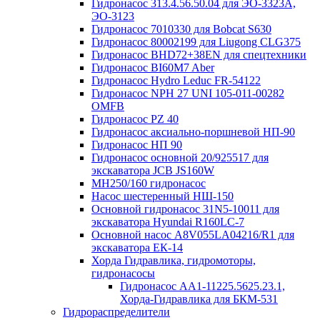
Гидронасос 313.4.56.50.04 для ЭО-3323А,
ЭО-3123
Гидронасос 7010330 для Bobcat S630
Гидронасос 80002199 для Liugong CLG375
Гидронасос BHD72+38EN для спецтехники
Гидронасос BI60M7 Aber
Гидронасос Hydro Leduc FR-54122
Гидронасос NPH 27 UNI 105-011-00282
OMFB
Гидронасос PZ 40
Гидронасос аксиально-поршневой НП-90
Гидронасос НП 90
Гидронасос основной 20/925517 для
экскаватора JCB JS160W
МН250/160 гидронасос
Насос шестеренный НШ-150
Основной гидронасос 31N5-10011 для
экскаватора Hyundai R160LC-7
Основной насос А8V055LA04216/R1 для
экскаватора ЕК-14
Хорда Гидравлика, гидромоторы,
гидронасосы
Гидронасос АА1-11225.5625.23.1,
Хорда-Гидравлика для БКМ-531
Гидрораспределители