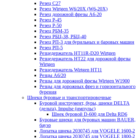
Резец C27
Резец Wirtgen W6/20X (W6-20X)
Резец дорожной фрезы А6-20
Резец Р-45
Резец Р-50
Резец РБМ-35
Резец РБЦ-38, РБЦ-40
Резец РП-3 для бурильных и баровых машин
Резец РП-5
Резцедержатель HT11R-D20 Wirtgen
Резцедержатель HT22 для дорожной фрезы
Wirtgen
Резцедержатель Wirtgen HT11
Резцы A6/20
Резцы для дорожной фрезы Wirtgen W1900
Резцы для дорожных фрез и горизонтального
бурения
Шнеки буровые и транспортировочные
Буровой инструмент, буры, шнеки DELTA
(дельта), Impulse (импульс)
Шнек буровой D-600 для Delta RD6
Буровые шнеки для буровых машин BAUER,
бауэр
Лопатка шнека 2030745 для VOGELE 1600-2
Лопатка шнека 2030745 для VOGELE 1800-2