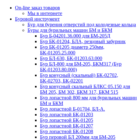
On-line заказ товаров
Мы в интернете
Буровой инструмент
Бур для бурения отверстий под колодезные кольца
Буры для бурильных машин БМ и БКМ
Бур Б-04201.36.000 для БМ-205Д
Бур БК-01204, БЛА, резцовый забурник
Бур БК-01205 диаметр 250мм,
БК-01205.25.000
Бур БЛ-630, БК-01203.63.000
Бур БЛ-800 для БМ-205, БКМ317 (Бур
БК-01203.80.000)
Бур конусный (скальный) БК-02702,
БК-02703, БК-02201
Бур конусный скальный БЛКС 05.150 для
БМ 205, БМ 302, БКМ 317, БКМ 515
Бур лопастной 800 мм для бурильных машин
БМ и БКМ
Бур лопастной Б-01704, БЛ-А.
Бур лопастной БК-01203
Бур лопастной БК-01205
Бур лопастной БК-01207
Бур лопастной БК-01208
Бур перовой БЛ 200мм для БМ-205