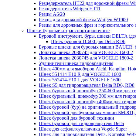
Резцедержатель HT22 для дорожной фрезы Wir
Резцедержатель Wirtgen HT11
Резцы A6/20
Резцы для дорожной фрезы Wirtgen W1900
Резцы для дорожных фрез и горизонтального 
Шнеки буровые и транспортировочные
Буровой инструмент, буры, шнеки DELTA (дель
Шнек буровой D-600 для Delta RD6
Буровые шнеки для буровых машин BAUER, 
Лопатка шнека 2030745 для VOGELE 1600-2
Лопатка шнека 2030745 для VOGELE 1800-2
Удлинители шнека гидровращателя
Шнек 400мм для ямобуров Aichi, Kanglim, Hoto
Шнек 551414-E10 R для VOGELE 1600
Шнек 552414-Е10 L для VOGELE 1600
Шнек S5 для гидровращателя Delta RD6, RD8
Шнек бурильный, шнекобур 250-600 мм для ги
Шнек бурильный, шнекобур 300 мм для гидровр
Шнек бурильный, шнекобур 400мм для гидро
Шнек буровой (бур) на оригинальный гидровр
Шнек буровой для бурильных машин БМ-811,
Шнек буровой для буровой техники
Шнек буровой для гидровращателя Delta
Шнек для асфальтоукладчика Vogele Super
Шнек для гидровращателя Delta, Komatsu WB