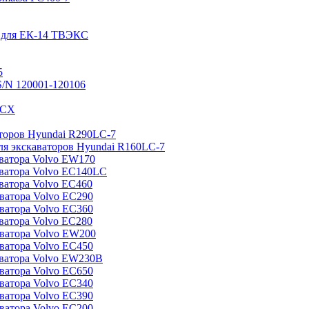
 для ЕК-14 ТВЭКС
5
/N 120001-120106
3CX
аторов Hyundai R290LC-7
я экскаваторов Hyundai R160LC-7
аватора Volvo EW170
аватора Volvo EC140LC
ватора Volvo EC460
ватора Volvo EC290
ватора Volvo EC360
ватора Volvo EC280
ватора Volvo EW200
ватора Volvo EC450
аватора Volvo EW230B
ватора Volvo EC650
ватора Volvo EC340
ватора Volvo EC390
ватора Volvo EC200