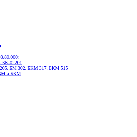
0
3.80.000)
, БК-02201
205, БМ 302, БКМ 317, БКМ 515
 БМ и БКМ