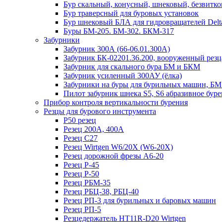
Бур скальный, конусный, шнековый, безвитк
Бур траверсный для буровых установок
Бур шнековый БЛА для гидровращателей Delta,
Буры БМ-205. БМ-302. БКМ-317
Забурники
Забурник 300А (66-06.01.300А)
Забурник БК-02201.36.200, вооруженный рез
Забурник для скального бура БМ и БКМ
Забурник усиленный 300АУ (ёлка)
Забурники на буры для бурильных машин, Б
Пилот забурник шнека S5, S6 абразивное бур
Прибор контроля вертикальности бурения
Резцы для бурового инструмента
Р50 резец
Резец 200А, 400А
Резец C27
Резец Wirtgen W6/20X (W6-20X)
Резец дорожной фрезы А6-20
Резец Р-45
Резец Р-50
Резец РБМ-35
Резец РБЦ-38, РБЦ-40
Резец РП-3 для бурильных и баровых машин
Резец РП-5
Резцедержатель HT11R-D20 Wirtgen