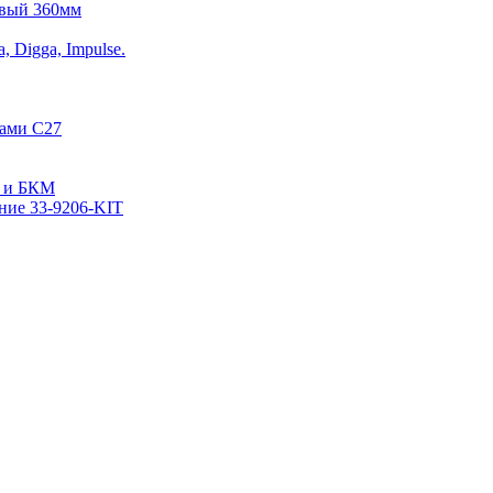
овый 360мм
 Digga, Impulse.
цами С27
М и БКМ
ение 33-9206-KIT