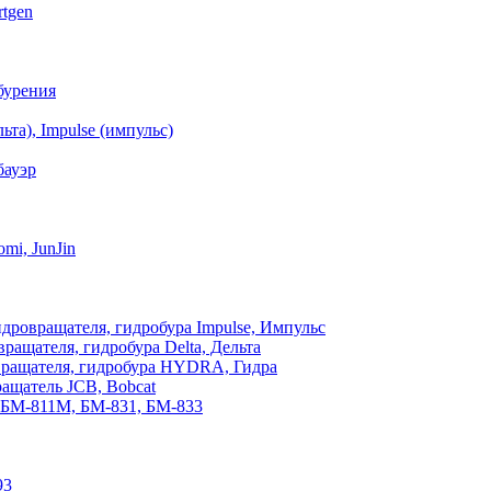
tgen
бурения
та), Impulse (импульс)
бауэр
mi, JunJin
дровращателя, гидробура Impulse, Импульс
ащателя, гидробура Delta, Дельта
вращателя, гидробура HYDRA, Гидра
ащатель JCB, Bobcat
 БМ-811М, БМ-831, БМ-833
93