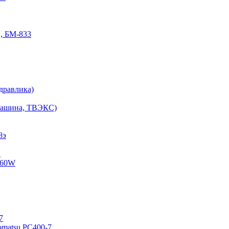
, БМ-833
дравлика)
ймашина, ТВЭКС)
8э
X
160W
7
omatsu PC400-7