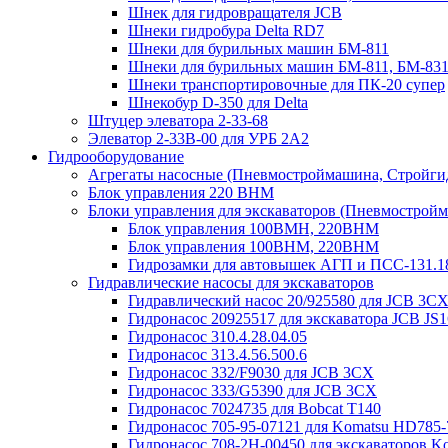
Шнек для гидровращателя JCB
Шнеки гидробура Delta RD7
Шнеки для бурильных машин БМ-811
Шнеки для бурильных машин БМ-811, БМ-831
Шнеки транспортировочные для ПК-20 супер
Шнекобур D-350 для Delta
Штуцер элеватора 2-33-68
Элеватор 2-33В-00 для УРБ 2А2
Гидрооборудование
Агрегаты насосные (Пневмостроймашина, Стройги
Блок управления 220 BHM
Блоки управления для экскаваторов (Пневмостро
Блок управления 100ВМН, 220ВНМ
Блок управления 100ВНМ, 220ВНМ
Гидрозамки для автовышек АГП и ПСС-131.1
Гидравлические насосы для экскаваторов
Гидравлический насос 20/925580 для JCB 3C
Гидронасос 20925517 для экскаватора JCB JS
Гидронасос 310.4.28.04.05
Гидронасос 313.4.56.500.6
Гидронасос 332/F9030 для JCB 3CX
Гидронасос 333/G5390 для JCB 3CX
Гидронасос 7024735 для Bobcat T140
Гидронасос 705-95-07121 для Komatsu HD785-
Гидронасос 708-2H-00450 для экскаваторов K