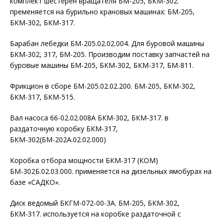
комплект шестерен вращателя БМ-205, БКМ-302.
пременяется на бурильно крановых машинах: БМ-205,
БКМ-302, БКМ-317.
Барабан лебедки БМ-205.02.02.004. Для буровой машины
БКМ-302, 317, БМ-205. Производим поставку запчастей на
буровые машины БМ-205, БКМ-302, БКМ-317, БМ-811.
Фрикцион в сборе БМ-205.02.02.200. БМ-205, БКМ-302,
БКМ-317, БКМ-515.
Вал насоса 66-02.02.008А БКМ-302, БКМ-317. в
раздаточную коробку БКМ-317,
БКМ-302(БМ-202А.02.02.000)
Коробка отбора мощности БКМ-317 (КОМ)
БМ-302Б.02.03.000. применяется на дизельных ямобурах на
базе «САДКО».
Диск ведомый БКГМ-072-00-3А. БМ-205, БКМ-302,
БКМ-317. используется на коробке раздаточной с