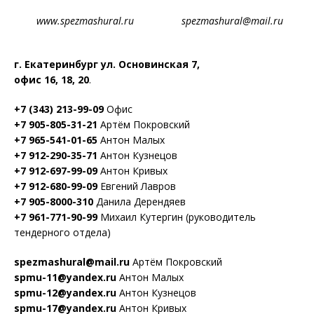
www.spezmashural.ru spezmashural@mail.ru
г. Екатеринбург ул. Основинская 7,
офис 16, 18, 20
.
+7 (343) 213-99-09
Офис
+7 905-805-31-21
Артём Покровский
+7 965-541-01-65
Антон Малых
+7 912-290-35-71
Антон Кузнецов
+7 912-697-99-09
Антон Кривых
+7 912-680-99-09
Евгений Лавров
+7 905-8000-310
Данила Дерендяев
+7 961-771-90-99
Михаил Кутергин (руководитель
тендерного отдела)
spezmashural@mail.ru
Артём Покровский
spmu-11@yandex.ru
Антон Малых
spmu-12@yandex.ru
Антон Кузнецов
spmu-17@yandex.ru
Антон Кривых