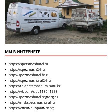
МЫ В ИНТЕРНЕТЕ
https://spetsmashural.ru
https://spezmash24.ru
http://spezmashural.fis.ru
https://spezmashural24.ru
https://td-spetsmashural.satu.kz
https://vk.com/club118641938
http://spezmashural.regtorg.ru
https://mskspetsmashural.ru
https://спецмашуралмск.рф