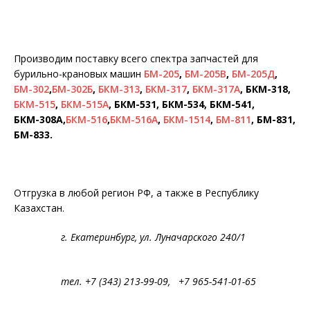
Производим поставку всего спектра запчастей для
бурильно-крановых машин
БМ-205
,
БМ-205В
,
БМ-205Д
,
БМ-302
,
БМ-302Б
,
БКМ-313
,
БКМ-317
,
БКМ-317А
, БКМ-318,
БКМ-515
,
БКМ-515А
, БКМ-531, БКМ-534, БКМ-541,
БКМ-308А,
БКМ-516
,
БКМ-516А
,
БКМ-1514
,
БМ-811
, БМ-831,
БМ-833.
Отгрузка в любой регион РФ, а также в Республику
Казахстан.
г. Екатеринбург, ул. Луначарского 240/1
тел. +7 (343) 213-99-09, +7 965-541-01-65