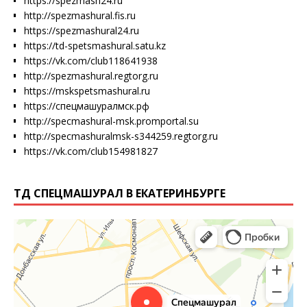
https://spezmash24.ru
http://spezmashural.fis.ru
https://spezmashural24.ru
https://td-spetsmashural.satu.kz
https://vk.com/club118641938
http://spezmashural.regtorg.ru
https://mskspetsmashural.ru
https://спецмашуралмск.рф
http://specmashural-msk.promportal.su
http://specmashuralmsk-s344259.regtorg.ru
https://vk.com/club154981827
ТД СПЕЦМАШУРАЛ В ЕКАТЕРИНБУРГЕ