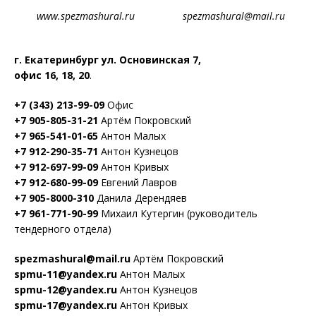
www.spezmashural.ru spezmashural@mail.ru
г. Екатеринбург ул. Основинская 7,
офис 16, 18, 20
.
+7 (343) 213-99-09
Офис
+7 905-805-31-21
Артём Покровский
+7 965-541-01-65
Антон Малых
+7 912-290-35-71
Антон Кузнецов
+7 912-697-99-09
Антон Кривых
+7 912-680-99-09
Евгений Лавров
+7 905-8000-310
Данила Дерендяев
+7 961-771-90-99
Михаил Кутергин (руководитель
тендерного отдела)
spezmashural@mail.ru
Артём Покровский
spmu-11@yandex.ru
Антон Малых
spmu-12@yandex.ru
Антон Кузнецов
spmu-17@yandex.ru
Антон Кривых