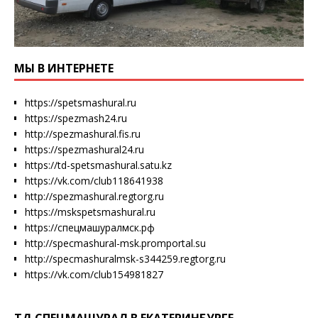
МЫ В ИНТЕРНЕТЕ
https://spetsmashural.ru
https://spezmash24.ru
http://spezmashural.fis.ru
https://spezmashural24.ru
https://td-spetsmashural.satu.kz
https://vk.com/club118641938
http://spezmashural.regtorg.ru
https://mskspetsmashural.ru
https://спецмашуралмск.рф
http://specmashural-msk.promportal.su
http://specmashuralmsk-s344259.regtorg.ru
https://vk.com/club154981827
ТД СПЕЦМАШУРАЛ В ЕКАТЕРИНБУРГЕ