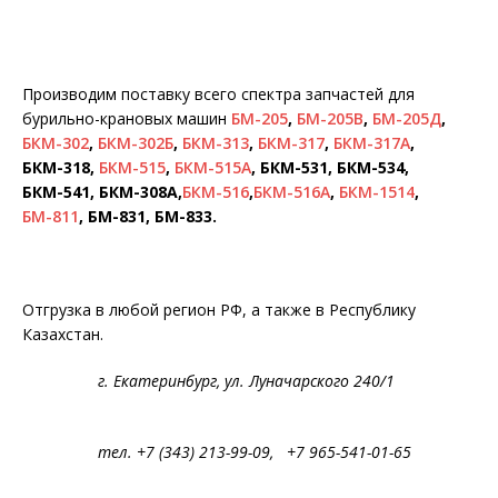
Производим поставку всего спектра запчастей для
бурильно-крановых машин
БМ-205
,
БМ-205В
,
БМ-205Д
,
БКМ-302
,
БКМ-302Б
,
БКМ-313
,
БКМ-317
,
БКМ-317А
,
БКМ-318,
БКМ-515
,
БКМ-515А
, БКМ-531, БКМ-534,
БКМ-541, БКМ-308А,
БКМ-516
,
БКМ-516А
,
БКМ-1514
,
БМ-811
, БМ-831, БМ-833.
Отгрузка в любой регион РФ, а также в Республику
Казахстан.
г. Екатеринбург, ул. Луначарского 240/1
тел. +7 (343) 213-99-09, +7 965-541-01-65