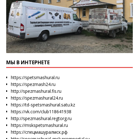
МЫ В ИНТЕРНЕТЕ
https://spetsmashural.ru
https://spezmash24.ru
http://spezmashural.fis.ru
https://spezmashural24.ru
https://td-spetsmashural.satu.kz
https://vk.com/club118641938
http://spezmashural.regtorg.ru
https://mskspetsmashural.ru
https://спецмашуралмск.рф
http://specmashural-msk.promportal.su