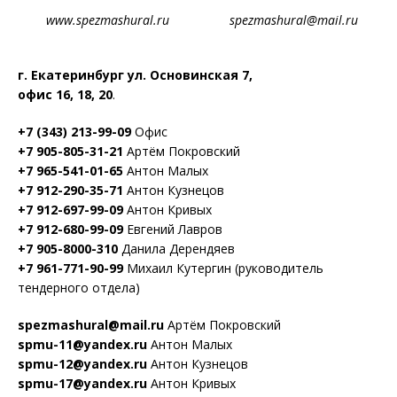
www.spezmashural.ru spezmashural@mail.ru
г. Екатеринбург ул. Основинская 7,
офис 16, 18, 20
.
+7 (343) 213-99-09
Офис
+7 905-805-31-21
Артём Покровский
+7 965-541-01-65
Антон Малых
+7 912-290-35-71
Антон Кузнецов
+7 912-697-99-09
Антон Кривых
+7 912-680-99-09
Евгений Лавров
+7 905-8000-310
Данила Дерендяев
+7 961-771-90-99
Михаил Кутергин (руководитель
тендерного отдела)
spezmashural@mail.ru
Артём Покровский
spmu-11@yandex.ru
Антон Малых
spmu-12@yandex.ru
Антон Кузнецов
spmu-17@yandex.ru
Антон Кривых