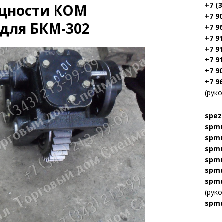
+7 (
ощности КОМ
+7 9
 для БКМ-302
+7 9
+7 9
+7 9
+7 9
+7 9
+7 9
(рук
spez
spmu
spmu
spmu
spmu
spmu
spmu
(рук
spmu