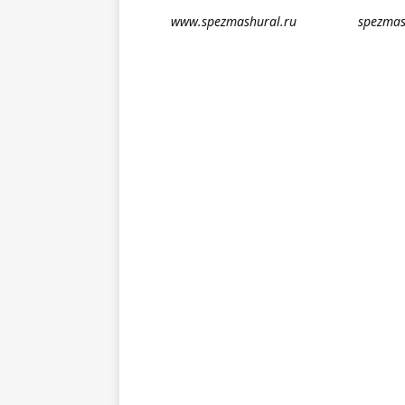
www.spezmashural.ru spezmashur