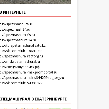
В ИНТЕРНЕТЕ
ps://spetsmashural.ru
tps://spezmash24.ru
p://spezmashural.fis.ru
ps://spezmashural24.ru
ps://td-spetsmashural.satu.kz
tps://vk.com/club118641938
p://spezmashural.regtorg.ru
tps://mskspetsmashural.ru
tps://спецмашуралмск.рф
tp://specmashural-msk.promportal.su
tp://specmashuralmsk-s344259.regtorg.ru
tps://vk.com/club154981827
СПЕЦМАШУРАЛ В ЕКАТЕРИНБУРГЕ