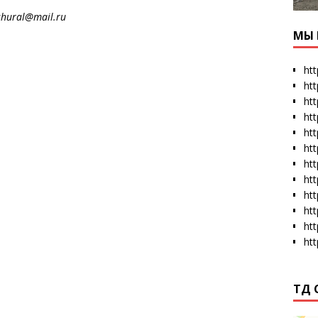
al@mail.ru
МЫ 
htt
ht
htt
htt
htt
ht
htt
ht
ht
ht
ht
ht
ТД 