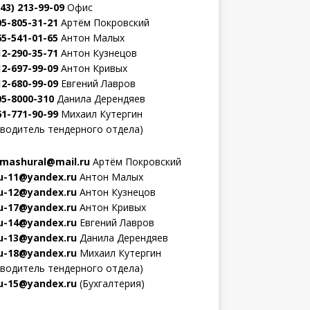
343) 213-99-09
Офис
05-805-31-21
Артём Покровский
65-541-01-65
Антон Малых
12-290-35-71
Антон Кузнецов
12-697-99-09
Антон Кривых
12-680-99-09
Евгений Лавров
05-8000-310
Данила Дерендяев
61-771-90-99
Михаил Кутергин
оводитель тендерного отдела)
mashural@mail.ru
Артём Покровский
-11@yandex.ru
Антон Малых
-12@yandex.ru
Антон Кузнецов
-17@yandex.ru
Антон Кривых
-14@yandex.ru
Евгений Лавров
-13@yandex.ru
Данила Дерендяев
-18@yandex.ru
Михаил Кутергин
оводитель тендерного отдела)
-15@yandex.ru
(Бухгалтерия)