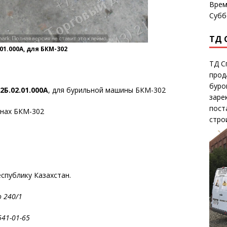
Врем
Субб
ТД 
1.000А, для БКМ-302
ТД С
прод
буро
Б.02.01.000А
, для бурильной машины БКМ-302
заре
пост
инах БКМ-302
стро
еспублику Казахстан.
рского 240/1
965-541-01-65