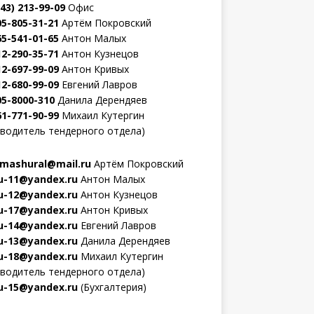
343) 213-99-09
Офис
05-805-31-21
Артём Покровский
65-541-01-65
Антон Малых
12-290-35-71
Антон Кузнецов
12-697-99-09
Антон Кривых
12-680-99-09
Евгений Лавров
05-8000-310
Данила Дерендяев
61-771-90-99
Михаил Кутергин
оводитель тендерного отдела)
mashural@mail.ru
Артём Покровский
-11@yandex.ru
Антон Малых
-12@yandex.ru
Антон Кузнецов
-17@yandex.ru
Антон Кривых
-14@yandex.ru
Евгений Лавров
-13@yandex.ru
Данила Дерендяев
-18@yandex.ru
Михаил Кутергин
оводитель тендерного отдела)
-15@yandex.ru
(Бухгалтерия)