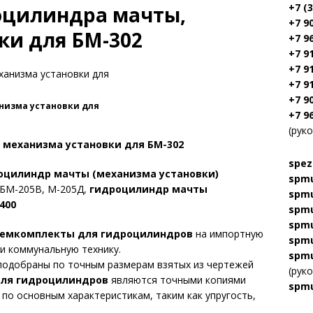
+7 (
оцилиндра мачты,
+7 9
ки для БМ-302
+7 9
+7 9
+7 9
+7 9
+7 9
низма установки для
+7 9
(рук
механизма установки для БМ-302
spez
цилиндр мачты (механизма установки)
spmu
, БМ-205В, М-205Д,
гидроцилиндр мачты
spmu
400
spmu
spmu
емкомплекты для гидроцилиндров
на импортную
spmu
и коммунальную технику.
spmu
одобраны по точным размерам взятых из чертежей
(рук
ля гидроцилиндров
являются точными копиями
spmu
 по основным характеристикам, таким как упругость,