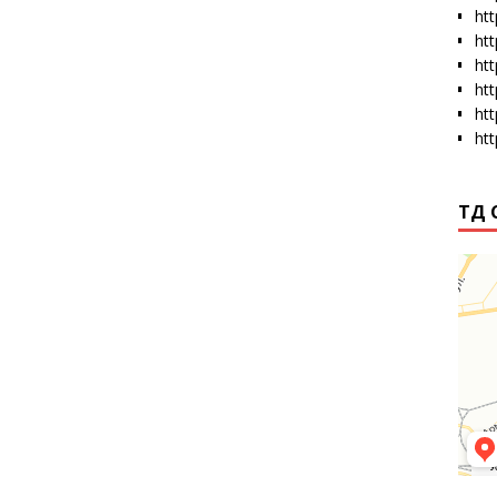
htt
ht
ht
ht
ht
ht
ТД 