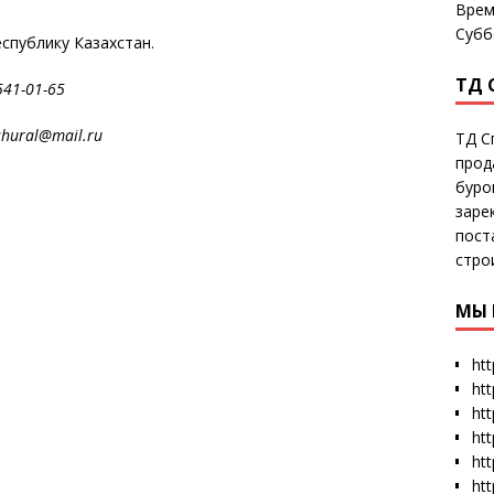
Врем
Субб
еспублику Казахстан.
ТД 
965-541-01-65
al@mail.ru
ТД С
прод
буро
заре
пост
стро
МЫ 
htt
ht
htt
htt
htt
ht