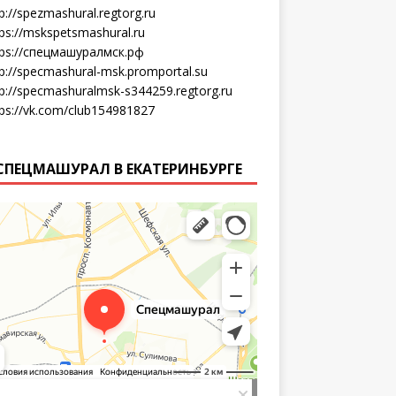
p://spezmashural.regtorg.ru
tps://mskspetsmashural.ru
tps://спецмашуралмск.рф
tp://specmashural-msk.promportal.su
tp://specmashuralmsk-s344259.regtorg.ru
tps://vk.com/club154981827
СПЕЦМАШУРАЛ В ЕКАТЕРИНБУРГЕ