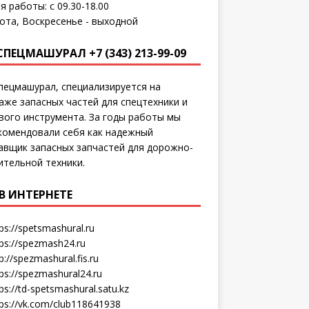
я работы: с 09.30-18.00
ота, Воскресенье - выходной
СПЕЦМАШУРАЛ +7 (343) 213-99-09
пецмашурал, специализируется на
аже запасных частей для спецтехники и
вого инструмента. За годы работы мы
комендовали себя как надежный
авщик запасных запчастей для дорожно-
ительной техники.
В ИНТЕРНЕТЕ
ps://spetsmashural.ru
tps://spezmash24.ru
p://spezmashural.fis.ru
ps://spezmashural24.ru
ps://td-spetsmashural.satu.kz
tps://vk.com/club118641938