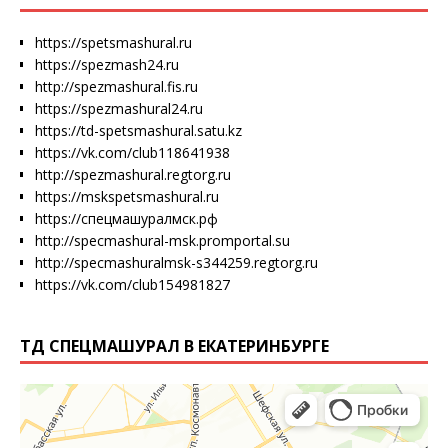
https://spetsmashural.ru
https://spezmash24.ru
http://spezmashural.fis.ru
https://spezmashural24.ru
https://td-spetsmashural.satu.kz
https://vk.com/club118641938
http://spezmashural.regtorg.ru
https://mskspetsmashural.ru
https://спецмашуралмск.рф
http://specmashural-msk.promportal.su
http://specmashuralmsk-s344259.regtorg.ru
https://vk.com/club154981827
ТД СПЕЦМАШУРАЛ В ЕКАТЕРИНБУРГЕ