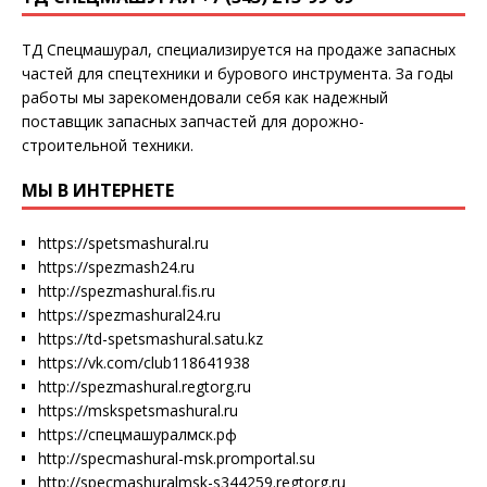
ТД Спецмашурал, специализируется на продаже запасных
частей для спецтехники и бурового инструмента. За годы
работы мы зарекомендовали себя как надежный
поставщик запасных запчастей для дорожно-
строительной техники.
МЫ В ИНТЕРНЕТЕ
https://spetsmashural.ru
https://spezmash24.ru
http://spezmashural.fis.ru
https://spezmashural24.ru
https://td-spetsmashural.satu.kz
https://vk.com/club118641938
http://spezmashural.regtorg.ru
https://mskspetsmashural.ru
https://спецмашуралмск.рф
http://specmashural-msk.promportal.su
http://specmashuralmsk-s344259.regtorg.ru