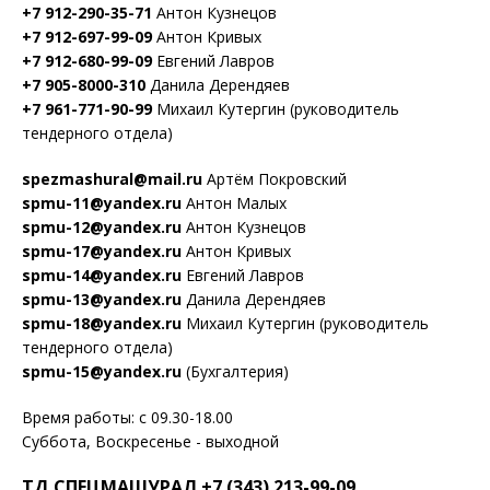
+7 912-290-35-71
Антон Кузнецов
+7 912-697-99-09
Антон Кривых
+7 912-680-99-09
Евгений Лавров
+7 905-8000-310
Данила Дерендяев
+7 961-771-90-99
Михаил Кутергин (руководитель
тендерного отдела)
spezmashural@mail.ru
Артём Покровский
spmu-11@yandex.ru
Антон Малых
spmu-12@yandex.ru
Антон Кузнецов
spmu-17@yandex.ru
Антон Кривых
spmu-14@yandex.ru
Евгений Лавров
spmu-13@yandex.ru
Данила Дерендяев
spmu-18@yandex.ru
Михаил Кутергин (руководитель
тендерного отдела)
spmu-15@yandex.ru
(Бухгалтерия)
Время работы: с 09.30-18.00
Суббота, Воскресенье - выходной
ТД СПЕЦМАШУРАЛ +7 (343) 213-99-09