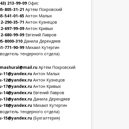
343) 213-99-09
Офис
05-805-31-21
Артём Покровский
65-541-01-65
Антон Малых
12-290-35-71
Антон Кузнецов
12-697-99-09
Антон Кривых
12-680-99-09
Евгений Лавров
05-8000-310
Данила Дерендяев
61-771-90-99
Михаил Кутергин
оводитель тендерного отдела)
mashural@mail.ru
Артём Покровский
-11@yandex.ru
Антон Малых
-12@yandex.ru
Антон Кузнецов
-17@yandex.ru
Антон Кривых
-14@yandex.ru
Евгений Лавров
-13@yandex.ru
Данила Дерендяев
-18@yandex.ru
Михаил Кутергин
оводитель тендерного отдела)
-15@yandex.ru
(Бухгалтерия)