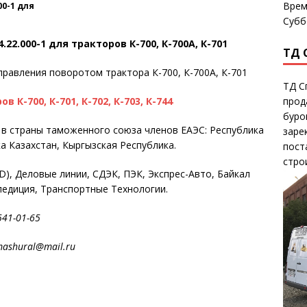
Врем
00-1 для
Субб
22.000-1 для тракторов К-700, К-700А, К-701
ТД 
правления поворотом трактора К-700, К-700А, К-701
ТД С
 К-700, К-701, К-702, К-703, К-744
прод
буро
е в страны таможенного союза членов ЕАЭС: Республика
заре
а Казахстан, Кыргызская Республика.
пост
стро
, Деловые линии, СДЭК, ПЭК, Экспрес-Авто, Байкал
педиция, Транспортные Технологии.
1-01-65
ral@mail.ru