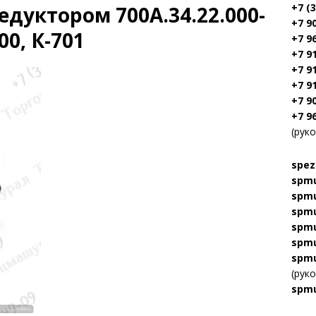
+7 (
едуктором 700А.34.22.000-
+7 9
00, К-701
+7 9
+7 9
+7 9
+7 9
+7 9
+7 9
(рук
spez
spmu
spmu
spmu
spmu
spmu
spmu
(рук
spmu