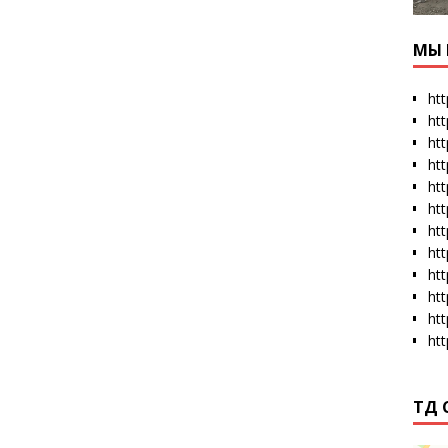
МЫ 
htt
ht
htt
htt
htt
ht
htt
ht
ht
ht
ht
ht
ТД 