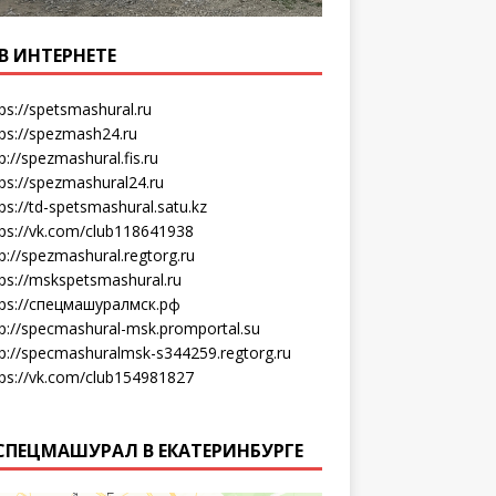
В ИНТЕРНЕТЕ
ps://spetsmashural.ru
tps://spezmash24.ru
p://spezmashural.fis.ru
ps://spezmashural24.ru
ps://td-spetsmashural.satu.kz
tps://vk.com/club118641938
p://spezmashural.regtorg.ru
tps://mskspetsmashural.ru
tps://спецмашуралмск.рф
tp://specmashural-msk.promportal.su
tp://specmashuralmsk-s344259.regtorg.ru
tps://vk.com/club154981827
СПЕЦМАШУРАЛ В ЕКАТЕРИНБУРГЕ