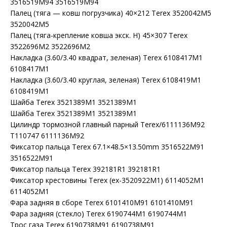
3516519M94 3516519M94
Палец (тяга — ковш погрузчика) 40×212 Terex 3520042M5
3520042M5
Палец (тяга-крепление ковша экск. Н) 45×307 Terex
3522696M2 3522696M2
Накладка (3.60/3.40 квадрат, зеленая) Terex 6108417M1
6108417M1
Накладка (3.60/3.40 круглая, зеленая) Terex 6108419M1
6108419M1
Шайба Terex 3521389M1 3521389M1
Шайба Terex 3521389M1 3521389M1
Цилиндр тормозной главный парный Terex/6111136M92
T110747 6111136M92
Фиксатор пальца Terex 67.1×48.5×13.50mm 3516522M91
3516522M91
Фиксатор пальца Terex 392181R1 392181R1
Фиксатор крестовины Terex (ex-3520922M1) 6114052M1
6114052M1
Фара задняя в сборе Terex 6101410M91 6101410M91
Фара задняя (стекло) Terex 6190744M1 6190744M1
Трос газа Terex 6190738M91 6190738M91