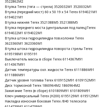
3522862M2
Втулка Terex (тяга — стрела) 3520032M1 3520032M1
Втулка (передний мост) 60 x 50 19 x 54 Terex 6194021M1
6194021M1
Втулка нижняя Terex 3521388M5 3521388M5
Втулка переднего моста (центральная под палец)Terex
6194022M1 6194022M1
Втулка штока гидроцилиндра пов.колонки Terex
3623360M1 3623360M1
Втулка штока гидроцилиндра поворота стрелы Terex
6195198M1 6195191
Выключатель массы в сборе Terex 6114367M91
6114367M91
Датчик температуры охл. жидкости Terex 6111886M91
6111886M91
Датчик уровня топлива Terex 6109152M91 6109152M91
Диск тормозной Terex 1860964M2 1860964M2
Зажигание Terex (в сборе) 6101809M91 6101809M91
Ключ универсальный Terex (H200) 6195129M1 6195129M1
Накладка износная боковая Terex /840 телескопа
6114739M1 6114739M1