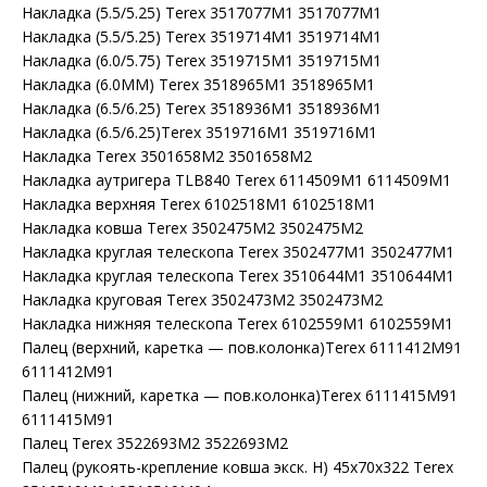
Накладка (5.5/5.25) Terex 3517077M1 3517077M1
Накладка (5.5/5.25) Terex 3519714M1 3519714M1
Накладка (6.0/5.75) Terex 3519715M1 3519715M1
Накладка (6.0MM) Terex 3518965M1 3518965M1
Накладка (6.5/6.25) Terex 3518936M1 3518936M1
Накладка (6.5/6.25)Terex 3519716M1 3519716M1
Накладка Terex 3501658M2 3501658M2
Накладка аутригера TLB840 Terex 6114509M1 6114509M1
Накладка верхняя Terex 6102518M1 6102518M1
Накладка ковша Terex 3502475M2 3502475M2
Накладка круглая телескопа Terex 3502477M1 3502477M1
Накладка круглая телескопа Terex 3510644M1 3510644M1
Накладка круговая Terex 3502473M2 3502473M2
Накладка нижняя телескопа Terex 6102559M1 6102559M1
Палец (верхний, каретка — пов.колонка)Terex 6111412M91
6111412M91
Палец (нижний, каретка — пов.колонка)Terex 6111415M91
6111415M91
Палец Terex 3522693M2 3522693M2
Палец (рукоять-крепление ковша экск. Н) 45x70x322 Terex