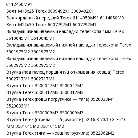
6112450M91
Болт M10x25 Terex 3009492X1 3009492X1
Вал карданный передний Terex 6114050M91 6114050M91
Винт М12х30 Terex 6007797M1 6007797M1
Вкладыш изнашиваемый накладки телескопа 1мм Terex
3510645M1 3510645M1
Вкладыш изнашиваемый нижней накладки телескопа Terex
3501975M2 3501975M2
Вкладыш изнашиваемый нижней накладки телескопа Terex
3502975M2 3502975M2
Втулка (под палец поршня г/ц открывания ковша) Terex
5002717M1 5002717M1
Втулка Terex 3500047M4 3500047M4
Втулка Terex 3500312M3 3500312M3
Втулка Terex (ковш погрузчика — тяга) 3520033M1
3520033M1
Втулка Terex 3500009M3 3500009M3
Втулка Terex (стрела — г/ц рукояти) 52.16 X 70.10 X 70.10
MM 3501015M2 3501015M2
Втулка Terex (тяга — ковш погрузчика) 3522862M2