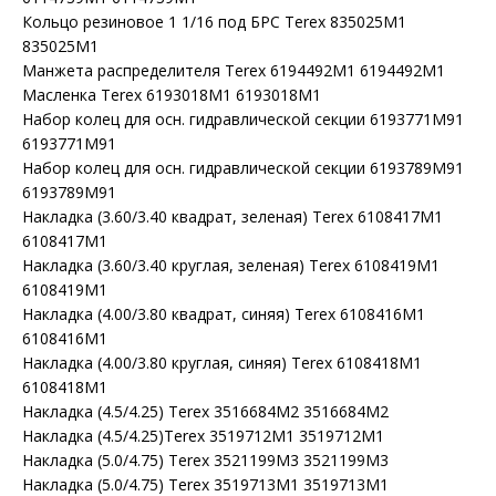
Кольцо резиновое 1 1/16 под БРС Terex 835025M1
835025M1
Манжета распределителя Terex 6194492M1 6194492M1
Масленка Terex 6193018M1 6193018M1
Набор колец для осн. гидравлической секции 6193771M91
6193771M91
Набор колец для осн. гидравлической секции 6193789M91
6193789M91
Накладка (3.60/3.40 квадрат, зеленая) Terex 6108417M1
6108417M1
Накладка (3.60/3.40 круглая, зеленая) Terex 6108419M1
6108419M1
Накладка (4.00/3.80 квадрат, синяя) Terex 6108416M1
6108416M1
Накладка (4.00/3.80 круглая, синяя) Terex 6108418M1
6108418M1
Накладка (4.5/4.25) Terex 3516684M2 3516684M2
Накладка (4.5/4.25)Terex 3519712M1 3519712M1
Накладка (5.0/4.75) Terex 3521199M3 3521199M3
Накладка (5.0/4.75) Terex 3519713M1 3519713M1