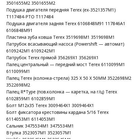
3501655M2 3501655M2
Подушка двигателя передняя Terex (ex-3521357M1)
T117484-PTO T117484
Подушка двигателя задняя Terex 6106848M91 117846A1
6106848M91
Пластина зуба ковша Terex 3519698M1 3519698M1
Патрубок всасывающий насоса (Powershift — автомат)
6109242M1 6109242M1
Патрубок Terex прямой 356269X1 356269X1
Палец центральный — передний мост Terex 6110099M1
6110099M1
Палец Terex (колонка-стрела) 325 X 50 X 50MM 3522698M2
3522698M2
Палец R*Type (пов.колонка — каретка, на г/ц) Terex
6102859M1 6102859M1
Болт M12x35 Terex 3009464X1 3009464X1
Болт фиксатора крестовины кардана 5/16 Terex
6114053M1 6114053M1
Сальник 3475534M1 3475534M1
Втулка 3523057M1 3523057M1