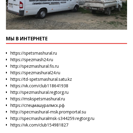
МЫ В ИНТЕРНЕТЕ
https://spetsmashural.ru
https://spezmash24.ru
http://spezmashural.fis.ru
https://spezmashural24.ru
https://td-spetsmashural.satu.kz
https://vk.com/club118641938
http://spezmashural.regtorg.ru
https://mskspetsmashural.ru
https://спецмашуралмск.рф
http://specmashural-msk.promportal.su
http://specmashuralmsk-s344259.regtorg.ru
https://vk.com/club154981827