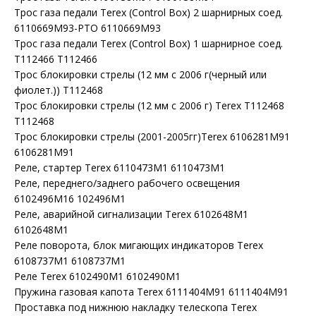
Трос газа педали Terex (Control Box) 2 шарнирных соед.
6110669M93-PTO 6110669M93
Трос газа педали Terex (Control Box) 1 шарнирное соед.
T112466 T112466
Трос блокировки стрелы (12 мм с 2006 г(черный или
фиолет.)) T112468
Трос блокировки стрелы (12 мм с 2006 г) Terex T112468
T112468
Трос блокировки стрелы (2001-2005гг)Terex 6106281M91
6106281M91
Реле, стартер Terex 6110473M1 6110473M1
Реле, переднего/заднего рабочего освещения
6102496M16 102496M1
Реле, аварийной сигнализации Terex 6102648M1
6102648M1
Реле поворота, блок мигающих индикаторов Terex
6108737M1 6108737M1
Реле Terex 6102490M1 6102490M1
Пружина газовая капота Terex 6111404M91 6111404M91
Проставка под нижнюю накладку телескопа Terex