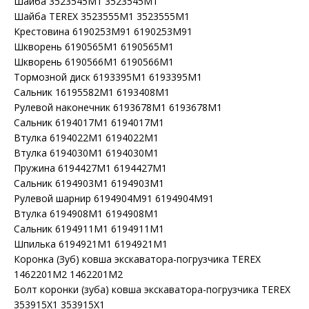
Шайба 3523545M1 3523545M1
Шайба TEREX 3523555M1 3523555M1
Крестовина 6190253M91 6190253M91
Шкворень 6190565M1 6190565M1
Шкворень 6190566M1 6190566M1
Тормозной диск 6193395M1 6193395M1
Сальник 16195582M1 6193408M1
Рулевой наконечник 6193678M1 6193678M1
Сальник 6194017M1 6194017M1
Втулка 6194022M1 6194022M1
Втулка 6194030M1 6194030M1
Пружина 6194427M1 6194427M1
Сальник 6194903M1 6194903M1
Рулевой шарнир 6194904M91 6194904M91
Втулка 6194908M1 6194908M1
Сальник 6194911M1 6194911M1
Шпилька 6194921M1 6194921M1
Коронка (Зуб) ковша экскаватора-погрузчика TEREX
1462201M2 1462201M2
Болт коронки (зуба) ковша экскаватора-погрузчика TEREX
353915X1 353915X1