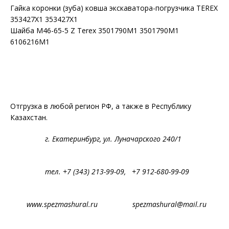
Гайка коронки (зуба) ковша экскаватора-погрузчика TEREX
353427X1 353427X1
Шайба M46-65-5 Z Terex 3501790M1 3501790M1
6106216M1
Отгрузка в любой регион РФ, а также в Республику
Казахстан.
г. Екатеринбург, ул. Луначарского 240/1
тел. +7 (343) 213-99-09, +7 912-680-99-09
www.spezmashural.ru spezmashural@mail.ru