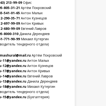
343) 213-99-09
Офис
05-805-31-21
Артём Покровский
65-541-01-65
Антон Малых
12-290-35-71
Антон Кузнецов
12-697-99-09
Антон Кривых
12-680-99-09
Евгений Лавров
05-8000-310
Данила Дерендяев
61-771-90-99
Михаил Кутергин
оводитель тендерного отдела)
mashural@mail.ru
Артём Покровский
-11@yandex.ru
Антон Малых
-12@yandex.ru
Антон Кузнецов
-17@yandex.ru
Антон Кривых
-14@yandex.ru
Евгений Лавров
-13@yandex.ru
Данила Дерендяев
-18@yandex.ru
Михаил Кутергин
оводитель тендерного отдела)
-15@yandex.ru
(Бухгалтерия)