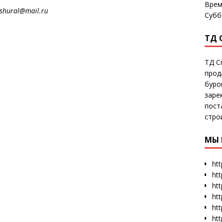
Врем
al@mail.ru
Субб
ТД 
ТД С
прод
буро
заре
пост
стро
МЫ 
htt
ht
htt
htt
htt
ht