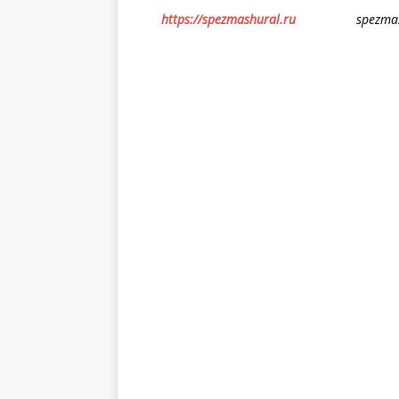
https://spezmashural.ru
spezmashur