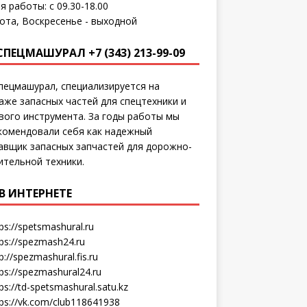
я работы: с 09.30-18.00
ота, Воскресенье - выходной
СПЕЦМАШУРАЛ +7 (343) 213-99-09
пецмашурал, специализируется на
аже запасных частей для спецтехники и
вого инструмента. За годы работы мы
комендовали себя как надежный
авщик запасных запчастей для дорожно-
ительной техники.
В ИНТЕРНЕТЕ
ps://spetsmashural.ru
tps://spezmash24.ru
p://spezmashural.fis.ru
ps://spezmashural24.ru
ps://td-spetsmashural.satu.kz
tps://vk.com/club118641938