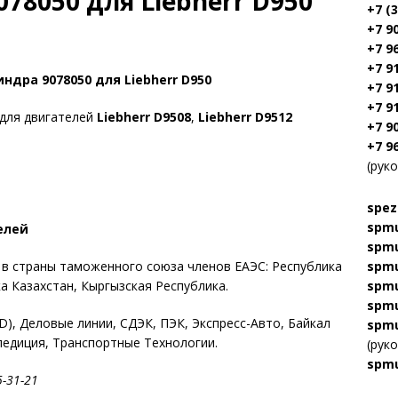
78050 для Liebherr D950
+7 (
+7 9
+7 9
+7 9
ндра 9078050 для Liebherr D950
+7 9
+7 9
для двигателей
Liebherr D9508
,
Liebherr D9512
+7 9
+7 9
(рук
spez
spmu
елей
spmu
е в страны таможенного союза членов ЕАЭС: Республика
spmu
а Казахстан, Кыргызская Республика.
spmu
spmu
, Деловые линии, СДЭК, ПЭК, Экспресс-Авто, Байкал
spmu
педиция, Транспортные Технологии.
(рук
spmu
-31-21