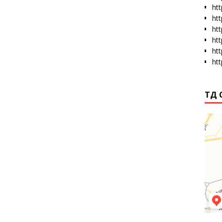
htt
ht
ht
ht
ht
ht
ТД 