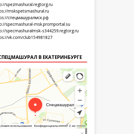
p://spezmashural.regtorg.ru
tps://mskspetsmashural.ru
tps://спецмашуралмск.рф
tp://specmashural-msk.promportal.su
tp://specmashuralmsk-s344259.regtorg.ru
tps://vk.com/club154981827
СПЕЦМАШУРАЛ В ЕКАТЕРИНБУРГЕ