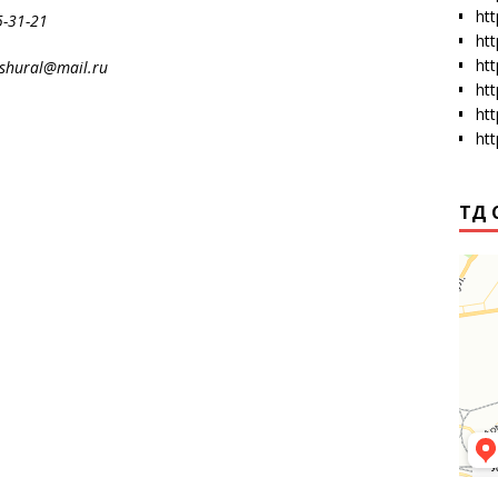
htt
-31-21
ht
ht
al@mail.ru
ht
ht
ht
ТД 