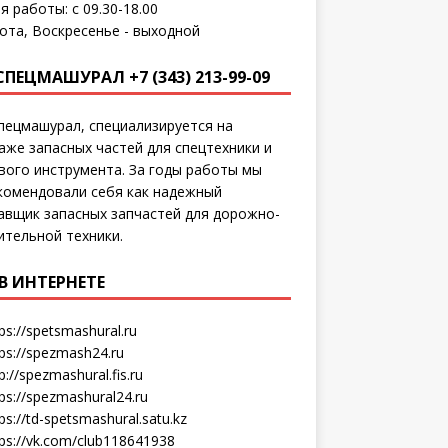
я работы: с 09.30-18.00
ота, Воскресенье - выходной
СПЕЦМАШУРАЛ +7 (343) 213-99-09
пецмашурал, специализируется на
аже запасных частей для спецтехники и
вого инструмента. За годы работы мы
комендовали себя как надежный
авщик запасных запчастей для дорожно-
ительной техники.
В ИНТЕРНЕТЕ
ps://spetsmashural.ru
tps://spezmash24.ru
p://spezmashural.fis.ru
ps://spezmashural24.ru
ps://td-spetsmashural.satu.kz
tps://vk.com/club118641938