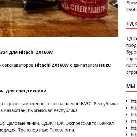
Врем
Субб
ТД 
ТД С
прод
буро
324 для Hitachi ZX160W
заре
ых экскаваторов
Hitachi ZX160W
с двигателем
Isuzu
пост
стро
МЫ 
ры для спецтехники
htt
е в страны таможенного союза членов ЕАЭС: Республика
ht
а Казахстан, Кыргызская Республика.
htt
htt
, Деловые линии, СДЭК, ПЭК, Экспресс-Авто, Байкал
htt
педиция, Транспортные Технологии.
ht