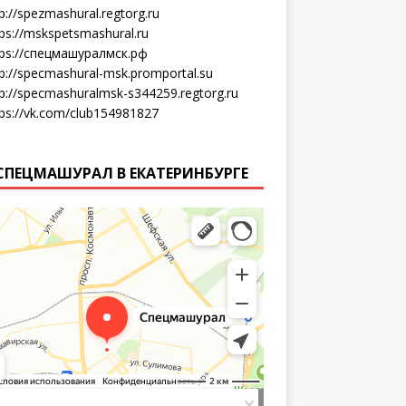
p://spezmashural.regtorg.ru
tps://mskspetsmashural.ru
tps://спецмашуралмск.рф
tp://specmashural-msk.promportal.su
tp://specmashuralmsk-s344259.regtorg.ru
tps://vk.com/club154981827
СПЕЦМАШУРАЛ В ЕКАТЕРИНБУРГЕ