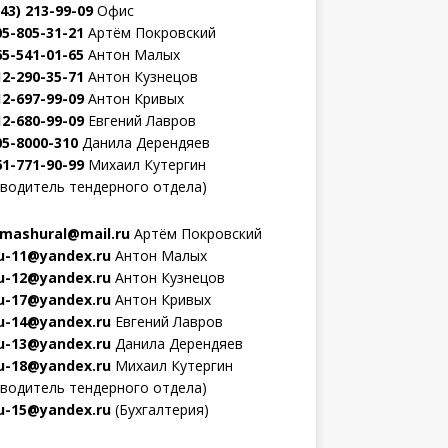
343) 213-99-09
Офис
05-805-31-21
Артём Покровский
65-541-01-65
Антон Малых
12-290-35-71
Антон Кузнецов
12-697-99-09
Антон Кривых
12-680-99-09
Евгений Лавров
05-8000-310
Данила Дерендяев
61-771-90-99
Михаил Кутергин
оводитель тендерного отдела)
mashural@mail.ru
Артём Покровский
-11@yandex.ru
Антон Малых
-12@yandex.ru
Антон Кузнецов
-17@yandex.ru
Антон Кривых
-14@yandex.ru
Евгений Лавров
-13@yandex.ru
Данила Дерендяев
-18@yandex.ru
Михаил Кутергин
оводитель тендерного отдела)
-15@yandex.ru
(Бухгалтерия)