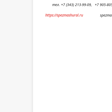
тел. +7 (343) 213-99-09, +7 905-805
https://spezmashural.ru
spezmashur