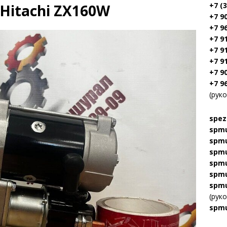
+7 (
 Hitachi ZX160W
+7 9
+7 9
+7 9
+7 9
+7 9
+7 9
+7 9
(рук
spez
spmu
spmu
spmu
spmu
spmu
spmu
(рук
spmu