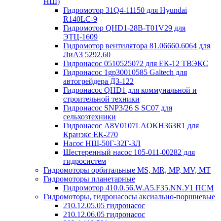
НШ)
Гидромотор 31Q4-11150 для Hyundai
R140LC-9
Гидромотор QHD1-28B-T01V29 для
ЭТЦ-1609
Гидромотор вентилятора 81.06660.6064 для
ЛиАЗ 5292.60
Гидронасос 0510525072 для ЕК-12 ТВЭКС
Гидронасос 1gp30010585 Galtech для
автогрейдера ДЗ-122
Гидронасос QHD1 для коммунальной и
строительной техники
Гидронасос SNP3/26 S SC07 для
сельхозтехники
Гидронасос А8V0107LAOKH363R1 для
Кранэкс ЕК-270
Насос НШ-50Г-32Г-3Л
Шестеренный насос 105-011-00282 для
гидросистем
Гидромоторы орбитальные MS, MR, MP, MV, MT
Гидромоторы планетарные
Гидромотор 410.0.56.W.A5.F35.NN.У1 ПСМ
Гидромоторы, гидронасосы аксиально-поршневые
210.12.05.05 гидронасос
210.12.06.05 гидронасос