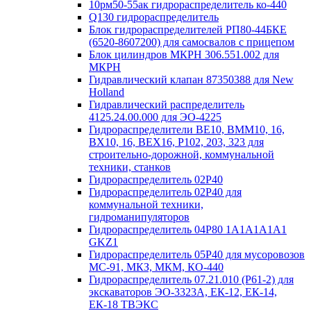
10рм50-55ак гидрораспределитель ко-440
Q130 гидрораспределитель
Блок гидрораспределителей РП80-44БКЕ
(6520-8607200) для самосвалов с прицепом
Блок цилиндров МКРН 306.551.002 для
МКРН
Гидравлический клапан 87350388 для New
Holland
Гидравлический распределитель
4125.24.00.000 для ЭО-4225
Гидрораспределители ВЕ10, ВММ10, 16,
ВХ10, 16, ВЕХ16, Р102, 203, 323 для
строительно-дорожной, коммунальной
техники, станков
Гидрораспределитель 02Р40
Гидрораспределитель 02Р40 для
коммунальной техники,
гидроманипуляторов
Гидрораспределитель 04P80 1A1A1A1A1
GKZ1
Гидрораспределитель 05Р40 для мусоровозов
МС-91, МКЗ, МКМ, КО-440
Гидрораспределитель 07.21.010 (Р61-2) для
экскаваторов ЭО-3323А, ЕК-12, ЕК-14,
ЕК-18 ТВЭКС