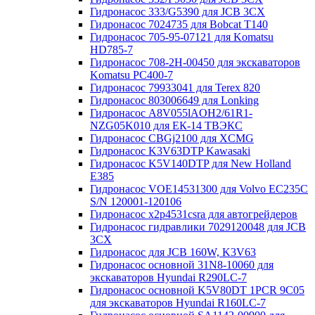
Гидронасос 333/G5390 для JCB 3CX
Гидронасос 7024735 для Bobcat T140
Гидронасос 705-95-07121 для Komatsu
HD785-7
Гидронасос 708-2H-00450 для экскаваторов
Komatsu PC400-7
Гидронасос 79933041 для Terex 820
Гидронасос 803006649 для Lonking
Гидронасос A8V055lAOH2/61R1-
NZG05K010 для ЕК-14 ТВЭКС
Гидронасос CBGj2100 для XCMG
Гидронасос K3V63DTP Kawasaki
Гидронасос K5V140DTP для New Holland
E385
Гидронасос VOE14531300 для Volvo EC235C
S/N 120001-120106
Гидронасос x2p4531csra для автогрейдеров
Гидронасос гидравлики 7029120048 для JCB
3CX
Гидронасос для JCB 160W, K3V63
Гидронасос основной 31N8-10060 для
экскаваторов Hyundai R290LC-7
Гидронасос основной K5V80DT 1PCR 9C05
для экскаваторов Hyundai R160LC-7