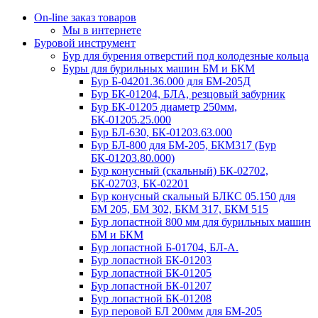
On-line заказ товаров
Мы в интернете
Буровой инструмент
Бур для бурения отверстий под колодезные кольца
Буры для бурильных машин БМ и БКМ
Бур Б-04201.36.000 для БМ-205Д
Бур БК-01204, БЛА, резцовый забурник
Бур БК-01205 диаметр 250мм,
БК-01205.25.000
Бур БЛ-630, БК-01203.63.000
Бур БЛ-800 для БМ-205, БКМ317 (Бур
БК-01203.80.000)
Бур конусный (скальный) БК-02702,
БК-02703, БК-02201
Бур конусный скальный БЛКС 05.150 для
БМ 205, БМ 302, БКМ 317, БКМ 515
Бур лопастной 800 мм для бурильных машин
БМ и БКМ
Бур лопастной Б-01704, БЛ-А.
Бур лопастной БК-01203
Бур лопастной БК-01205
Бур лопастной БК-01207
Бур лопастной БК-01208
Бур перовой БЛ 200мм для БМ-205