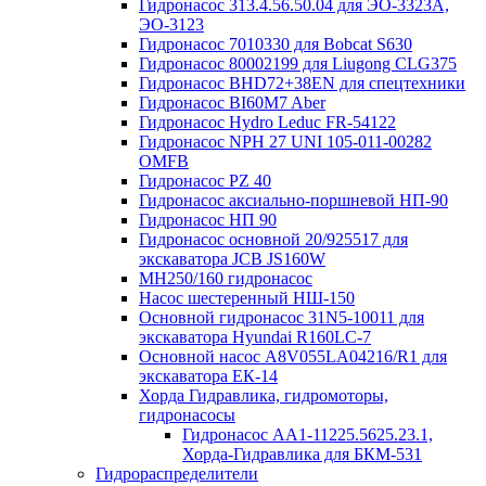
Гидронасос 313.4.56.50.04 для ЭО-3323А,
ЭО-3123
Гидронасос 7010330 для Bobcat S630
Гидронасос 80002199 для Liugong CLG375
Гидронасос BHD72+38EN для спецтехники
Гидронасос BI60M7 Aber
Гидронасос Hydro Leduc FR-54122
Гидронасос NPH 27 UNI 105-011-00282
OMFB
Гидронасос PZ 40
Гидронасос аксиально-поршневой НП-90
Гидронасос НП 90
Гидронасос основной 20/925517 для
экскаватора JCB JS160W
МН250/160 гидронасос
Насос шестеренный НШ-150
Основной гидронасос 31N5-10011 для
экскаватора Hyundai R160LC-7
Основной насос А8V055LA04216/R1 для
экскаватора ЕК-14
Хорда Гидравлика, гидромоторы,
гидронасосы
Гидронасос АА1-11225.5625.23.1,
Хорда-Гидравлика для БКМ-531
Гидрораспределители