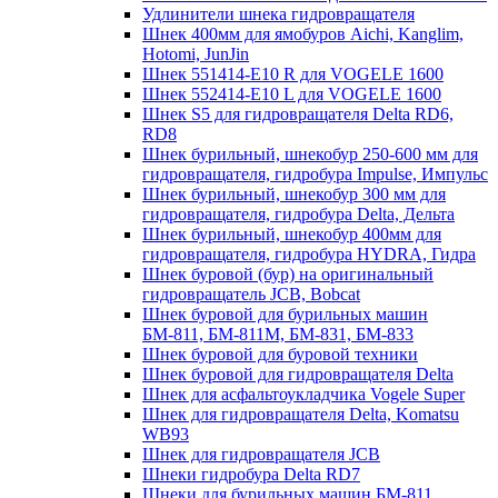
Удлинители шнека гидровращателя
Шнек 400мм для ямобуров Aichi, Kanglim,
Hotomi, JunJin
Шнек 551414-E10 R для VOGELE 1600
Шнек 552414-Е10 L для VOGELE 1600
Шнек S5 для гидровращателя Delta RD6,
RD8
Шнек бурильный, шнекобур 250-600 мм для
гидровращателя, гидробура Impulse, Импульс
Шнек бурильный, шнекобур 300 мм для
гидровращателя, гидробура Delta, Дельта
Шнек бурильный, шнекобур 400мм для
гидровращателя, гидробура HYDRA, Гидра
Шнек буровой (бур) на оригинальный
гидровращатель JCB, Bobcat
Шнек буровой для бурильных машин
БМ-811, БМ-811М, БМ-831, БМ-833
Шнек буровой для буровой техники
Шнек буровой для гидровращателя Delta
Шнек для асфальтоукладчика Vogele Super
Шнек для гидровращателя Delta, Komatsu
WB93
Шнек для гидровращателя JCB
Шнеки гидробура Delta RD7
Шнеки для бурильных машин БМ-811