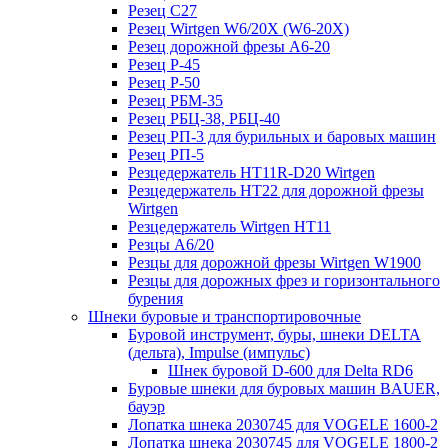
Резец C27
Резец Wirtgen W6/20X (W6-20X)
Резец дорожной фрезы А6-20
Резец Р-45
Резец Р-50
Резец РБМ-35
Резец РБЦ-38, РБЦ-40
Резец РП-3 для бурильных и баровых машин
Резец РП-5
Резцедержатель HT11R-D20 Wirtgen
Резцедержатель HT22 для дорожной фрезы
Wirtgen
Резцедержатель Wirtgen HT11
Резцы A6/20
Резцы для дорожной фрезы Wirtgen W1900
Резцы для дорожных фрез и горизонтального
бурения
Шнеки буровые и транспортировочные
Буровой инструмент, буры, шнеки DELTA
(дельта), Impulse (импульс)
Шнек буровой D-600 для Delta RD6
Буровые шнеки для буровых машин BAUER,
бауэр
Лопатка шнека 2030745 для VOGELE 1600-2
Лопатка шнека 2030745 для VOGELE 1800-2