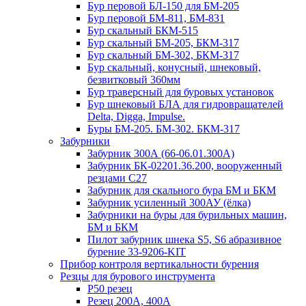
Бур перовой БЛ-150 для БМ-205
Бур перовой БМ-811, БМ-831
Бур скальный БКМ-515
Бур скальный БМ-205, БКМ-317
Бур скальный БМ-302, БКМ-317
Бур скальный, конусный, шнековый,
безвитковый 360мм
Бур траверсный для буровых установок
Бур шнековый БЛА для гидровращателей
Delta, Digga, Impulse.
Буры БМ-205. БМ-302. БКМ-317
Забурники
Забурник 300А (66-06.01.300А)
Забурник БК-02201.36.200, вооруженный
резцами С27
Забурник для скального бура БМ и БКМ
Забурник усиленный 300АУ (ёлка)
Забурники на буры для бурильных машин,
БМ и БКМ
Пилот забурник шнека S5, S6 абразивное
бурение 33-9206-KIT
Прибор контроля вертикальности бурения
Резцы для бурового инструмента
Р50 резец
Резец 200А, 400А