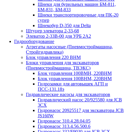
Шнеки для бурильных машин БМ-811,
БМ-831, БМ-833
Шнеки транспортировочные для ПК-20
супер
Шнекобур D-350 для Delta
Штуцер элеватора 2-33-68
Элеватор 2-33В-00 для УРБ 2А2
Гидрооборудование
Агрегаты насосные (Пневмостроймашина,
Стройгидравлика)
Блок управления 220 BHM
Блоки управления для экскаваторов
(Пневмостроймашина, ТВЭКС)
Блок управления 100ВМН, 220ВНМ
Блок управления 100ВНМ, 220ВНМ
Гидрозамки для автовышек АГП и
ПСС-131.18э
Гидравлические насосы для экскаваторов
Гидравлический насос 20/925580 для JCB
3CX
Гидронасос 20925517 для экскаватора JCB
JS160W
Гидронасос 310.4.28.04.05
Гидронасос 313.4.56.500.6
Гидронасос 332/F9030 для JCB 3CX