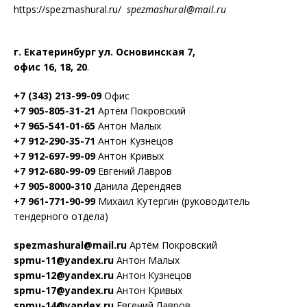
https://spezmashural.ru/
spezmashural@mail.r
u
г. Екатеринбург ул. Основинская 7,
офис 16, 18, 20
.
+7 (343) 213-99-09
Офис
+7 905-805-31-21
Артём Покровский
+7 965-541-01-65
Антон Малых
+7 912-290-35-71
Антон Кузнецов
+7 912-697-99-09
Антон Кривых
+7 912-680-99-09
Евгений Лавров
+7 905-8000-310
Данила Дерендяев
+7 961-771-90-99
Михаил Кутергин (руководитель
тендерного отдела)
spezmashural@mail.ru
Артём Покровский
spmu-11@yandex.ru
Антон Малых
spmu-12@yandex.ru
Антон Кузнецов
spmu-17@yandex.ru
Антон Кривых
spmu-14@yandex.ru
Евгений Лавров