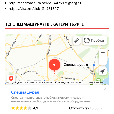
http://specmashuralmsk-s344259.regtorg.ru
https://vk.com/club154981827
ТД СПЕЦМАШУРАЛ В ЕКАТЕРИНБУРГЕ