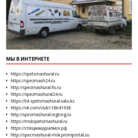
МЫ В ИНТЕРНЕТЕ
https://spetsmashural.ru
https://spezmash24.ru
http://spezmashural.fis.ru
https://spezmashural24.ru
https://td-spetsmashural.satu.kz
https://vk.com/club118641938
http://spezmashural.regtorg.ru
https://mskspetsmashural.ru
https://спецмашуралмск.рф
http://specmashural-msk.promportal.su