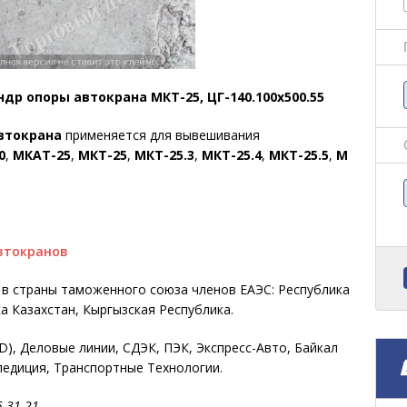
др опоры автокрана МКТ-25, ЦГ-140.100х500.55
автокрана
применяется для вывешивания
0
,
МКАТ-25
,
МКТ-25
,
МКТ-25.3
,
МКТ-25.4
,
МКТ-25.5
,
М
втокранов
е в страны таможенного союза членов ЕАЭС: Республика
а Казахстан, Кыргызская Республика.
, Деловые линии, СДЭК, ПЭК, Экспресс-Авто, Байкал
педиция, Транспортные Технологии.
-31-21