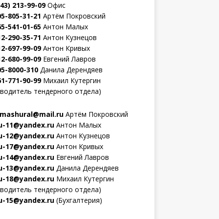
343) 213-99-09
Офис
05-805-31-21
Артём Покровский
65-541-01-65
Антон Малых
12-290-35-71
Антон Кузнецов
12-697-99-09
Антон Кривых
12-680-99-09
Евгений Лавров
05-8000-310
Данила Дерендяев
61-771-90-99
Михаил Кутергин
оводитель тендерного отдела)
mashural@mail.ru
Артём Покровский
-11@yandex.ru
Антон Малых
-12@yandex.ru
Антон Кузнецов
-17@yandex.ru
Антон Кривых
-14@yandex.ru
Евгений Лавров
-13@yandex.ru
Данила Дерендяев
-18@yandex.ru
Михаил Кутергин
оводитель тендерного отдела)
-15@yandex.ru
(Бухгалтерия)