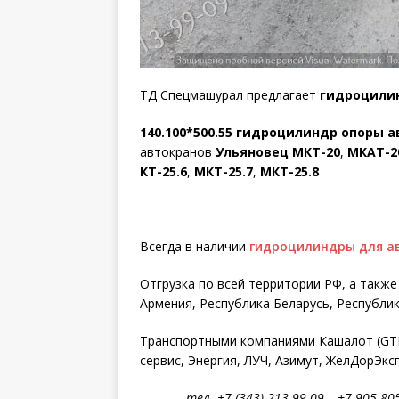
ТД Спецмашурал предлагает
гидроцилин
140.100*500.55 гидроцилиндр опоры 
автокранов
Ульяновец
МКТ-20
,
МКАТ-2
КТ-25.6
,
МКТ-25.7
,
МКТ-25.8
Всегда в наличии
гидроцилиндры для а
Отгрузка по всей территории РФ, а такж
Армения, Республика Беларусь, Республик
Транспортными компаниями Кашалот (GTD)
сервис, Энергия, ЛУЧ, Азимут, ЖелДорЭкс
тел. +7 (343) 213-99-09, +7 905-805