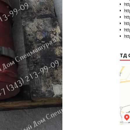
htt
ht
ht
ht
ht
ht
ТД 