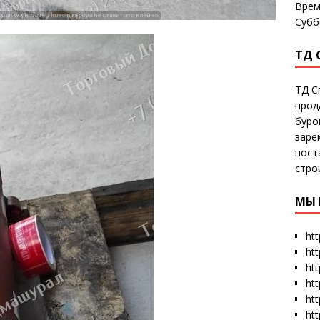
Врем
Субб
ТД 
ТД С
прод
буро
заре
пост
стро
МЫ 
htt
ht
htt
htt
htt
ht