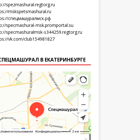
p://spezmashural.regtorg.ru
tps://mskspetsmashural.ru
tps://спецмашуралмск.рф
tp://specmashural-msk.promportal.su
tp://specmashuralmsk-s344259.regtorg.ru
tps://vk.com/club154981827
СПЕЦМАШУРАЛ В ЕКАТЕРИНБУРГЕ