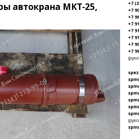
+7 (
ы автокрана МКТ-25,
+7 9
+7 9
+7 9
+7 9
+7 9
+7 9
+7 9
(рук
spez
spmu
spmu
spmu
spmu
spmu
spmu
(рук
spmu