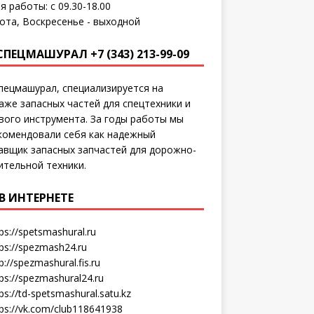
я работы: с 09.30-18.00
ота, Воскресенье - выходной
СПЕЦМАШУРАЛ +7 (343) 213-99-09
пецмашурал, специализируется на
аже запасных частей для спецтехники и
вого инструмента. За годы работы мы
комендовали себя как надежный
авщик запасных запчастей для дорожно-
ительной техники.
В ИНТЕРНЕТЕ
ps://spetsmashural.ru
tps://spezmash24.ru
p://spezmashural.fis.ru
ps://spezmashural24.ru
ps://td-spetsmashural.satu.kz
tps://vk.com/club118641938