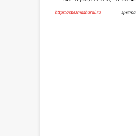
https://
spezmashural
.ru
spezmashur