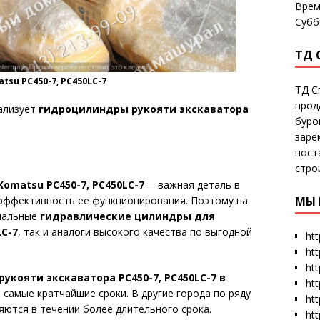
Врем
Субб
ТД 
su PC450-7, PC450LC-7
ТД С
прод
ализует
гидроцилиндры рукояти экскаватора
буро
заре
пост
стро
omatsu PC450-7, PC450LC-7
— важная деталь в
МЫ 
 эффективность ее функционирования. Поэтому на
инальные
гидравлические цилиндры для
LC-7
, так и аналоги высокого качества по выгодной
htt
ht
htt
укояти экскаватора PC450-7, PC450LC-7 в
htt
 самые кратчайшие сроки. В другие города по ряду
htt
ются в течении более длительного срока.
ht