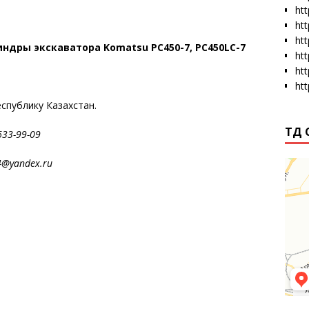
htt
ht
ht
ндры экскаватора Komatsu PC450-7, PC450LC-7
ht
ht
ht
еспублику Казахстан.
ТД 
3-99-09
andex.ru