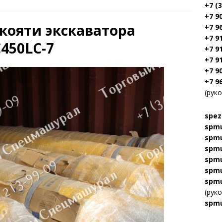
+7 (
+7 9
ояти экскаватора
+7 9
+7 9
C450LC-7
+7 9
+7 9
+7 9
+7 9
(рук
spez
spmu
spmu
spmu
spmu
spmu
spmu
(рук
spmu