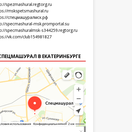
p://spezmashural.regtorg.ru
tps://mskspetsmashural.ru
tps://спецмашуралмск.рф
tp://specmashural-msk.promportal.su
tp://specmashuralmsk-s344259.regtorg.ru
tps://vk.com/club154981827
СПЕЦМАШУРАЛ В ЕКАТЕРИНБУРГЕ