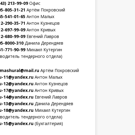
343) 213-99-09
Офис
05-805-31-21
Артём Покровский
65-541-01-65
Антон Малых
12-290-35-71
Антон Кузнецов
12-697-99-09
Антон Кривых
12-680-99-09
Евгений Лавров
05-8000-310
Данила Дерендяев
61-771-90-99
Михаил Кутергин
оводитель тендерного отдела)
mashural@mail.ru
Артём Покровский
-11@yandex.ru
Антон Малых
-12@yandex.ru
Антон Кузнецов
-17@yandex.ru
Антон Кривых
-14@yandex.ru
Евгений Лавров
-13@yandex.ru
Данила Дерендяев
-18@yandex.ru
Михаил Кутергин
оводитель тендерного отдела)
-15@yandex.ru
(Бухгалтерия)