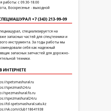
я работы: с 09.30-18.00
ота, Воскресенье - выходной
СПЕЦМАШУРАЛ +7 (343) 213-99-09
пецмашурал, специализируется на
аже запасных частей для спецтехники и
вого инструмента. За годы работы мы
комендовали себя как надежный
авщик запасных запчастей для дорожно-
ительной техники.
В ИНТЕРНЕТЕ
ps://spetsmashural.ru
tps://spezmash24.ru
p://spezmashural.fis.ru
ps://spezmashural24.ru
ps://td-spetsmashural.satu.kz
tps://vk.com/club118641938