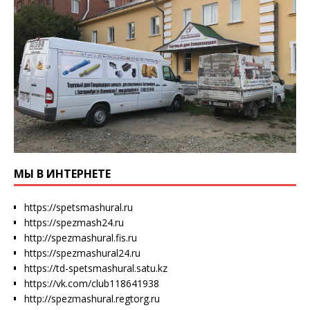
МЫ В ИНТЕРНЕТЕ
https://spetsmashural.ru
https://spezmash24.ru
http://spezmashural.fis.ru
https://spezmashural24.ru
https://td-spetsmashural.satu.kz
https://vk.com/club118641938
http://spezmashural.regtorg.ru