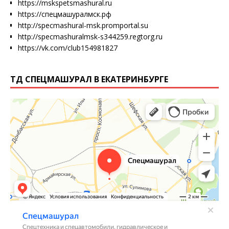
https://mskspetsmashural.ru
https://спецмашуралмск.рф
http://specmashural-msk.promportal.su
http://specmashuralmsk-s344259.regtorg.ru
https://vk.com/club154981827
ТД СПЕЦМАШУРАЛ В ЕКАТЕРИНБУРГЕ