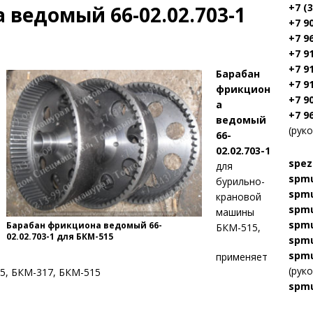
+7 (
ведомый 66-02.02.703-1
+7 9
+7 9
+7 9
+7 9
Барабан
+7 9
фрикцион
+7 9
а
+7 9
ведомый
(рук
66-
02.02.703-1
spez
для
spmu
бурильно-
spmu
крановой
spmu
машины
spmu
Барабан фрикциона ведомый 66-
БКМ-515,
02.02.703-1 для БКМ-515
spmu
spmu
применяет
(рук
5, БКМ-317, БКМ-515
spmu