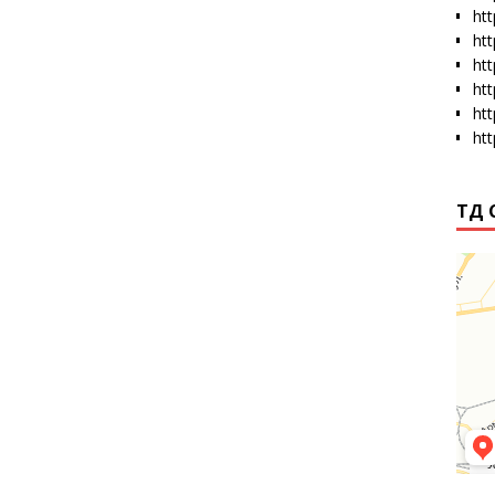
htt
ht
ht
ht
ht
ht
ТД 