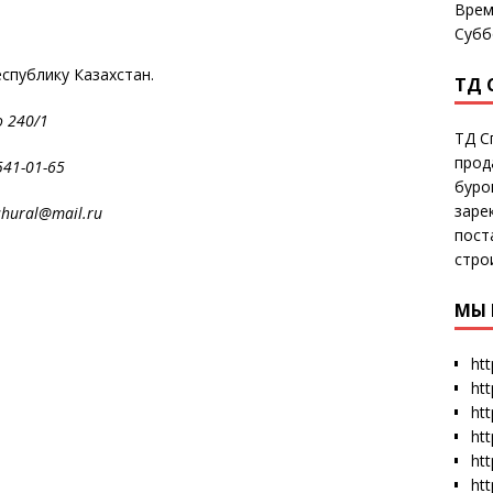
Врем
Субб
еспублику Казахстан.
ТД 
рского 240/1
ТД С
прод
965-541-01-65
буро
заре
al@mail.ru
пост
стро
МЫ 
htt
ht
htt
htt
htt
ht