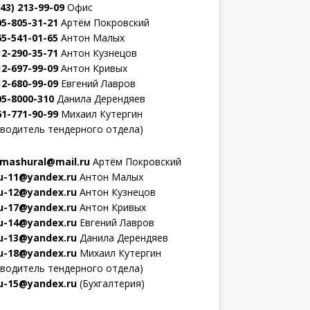
343) 213-99-09
Офис
05-805-31-21
Артём Покровский
65-541-01-65
Антон Малых
12-290-35-71
Антон Кузнецов
12-697-99-09
Антон Кривых
12-680-99-09
Евгений Лавров
05-8000-310
Данила Дерендяев
61-771-90-99
Михаил Кутергин
оводитель тендерного отдела)
mashural@mail.ru
Артём Покровский
-11@yandex.ru
Антон Малых
-12@yandex.ru
Антон Кузнецов
-17@yandex.ru
Антон Кривых
-14@yandex.ru
Евгений Лавров
-13@yandex.ru
Данила Дерендяев
-18@yandex.ru
Михаил Кутергин
оводитель тендерного отдела)
-15@yandex.ru
(Бухгалтерия)