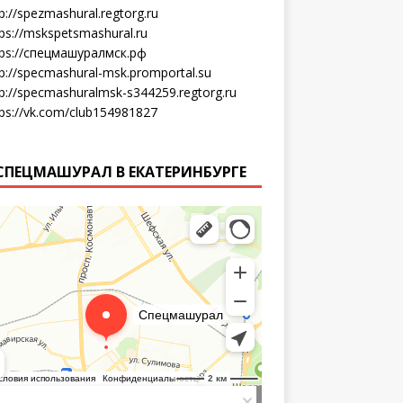
p://spezmashural.regtorg.ru
tps://mskspetsmashural.ru
tps://спецмашуралмск.рф
tp://specmashural-msk.promportal.su
tp://specmashuralmsk-s344259.regtorg.ru
tps://vk.com/club154981827
СПЕЦМАШУРАЛ В ЕКАТЕРИНБУРГЕ