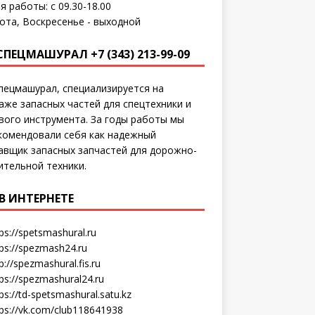
я работы: с 09.30-18.00
ота, Воскресенье - выходной
СПЕЦМАШУРАЛ +7 (343) 213-99-09
пецмашурал, специализируется на
аже запасных частей для спецтехники и
вого инструмента. За годы работы мы
комендовали себя как надежный
авщик запасных запчастей для дорожно-
ительной техники.
В ИНТЕРНЕТЕ
ps://spetsmashural.ru
tps://spezmash24.ru
p://spezmashural.fis.ru
ps://spezmashural24.ru
ps://td-spetsmashural.satu.kz
tps://vk.com/club118641938