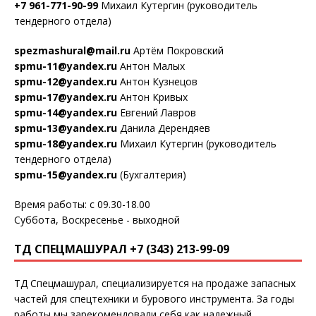
+7 961-771-90-99
Михаил Кутергин (руководитель
тендерного отдела)
spezmashural@mail.ru
Артём Покровский
spmu-11@yandex.ru
Антон Малых
spmu-12@yandex.ru
Антон Кузнецов
spmu-17@yandex.ru
Антон Кривых
spmu-14@yandex.ru
Евгений Лавров
spmu-13@yandex.ru
Данила Дерендяев
spmu-18@yandex.ru
Михаил Кутергин (руководитель
тендерного отдела)
spmu-15@yandex.ru
(Бухгалтерия)
Время работы: с 09.30-18.00
Суббота, Воскресенье - выходной
ТД СПЕЦМАШУРАЛ +7 (343) 213-99-09
ТД Спецмашурал, специализируется на продаже запасных
частей для спецтехники и бурового инструмента. За годы
работы мы зарекомендовали себя как надежный