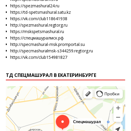
https://spezmashural24.ru
https://td-spetsmashural.satu.kz
https://vk.com/club118641938
http://spezmashural.regtorg.ru
https://mskspetsmashural.ru
https://спецмашуралмск.рф
http://specmashural-msk.promportal.su
http://specmashuralmsk-s344259.regtorg.ru
https://vk.com/club154981827
ТД СПЕЦМАШУРАЛ В ЕКАТЕРИНБУРГЕ