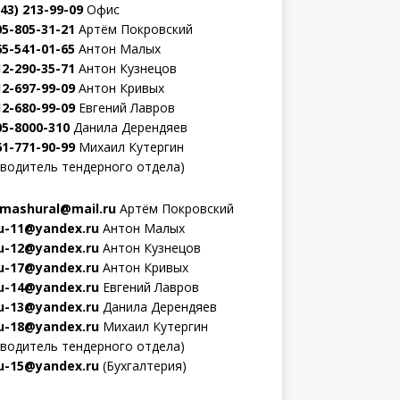
343) 213-99-09
Офис
05-805-31-21
Артём Покровский
65-541-01-65
Антон Малых
12-290-35-71
Антон Кузнецов
12-697-99-09
Антон Кривых
12-680-99-09
Евгений Лавров
05-8000-310
Данила Дерендяев
61-771-90-99
Михаил Кутергин
оводитель тендерного отдела)
mashural@mail.ru
Артём Покровский
-11@yandex.ru
Антон Малых
-12@yandex.ru
Антон Кузнецов
-17@yandex.ru
Антон Кривых
-14@yandex.ru
Евгений Лавров
-13@yandex.ru
Данила Дерендяев
-18@yandex.ru
Михаил Кутергин
оводитель тендерного отдела)
-15@yandex.ru
(Бухгалтерия)