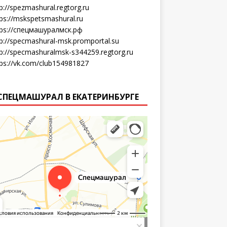
p://spezmashural.regtorg.ru
tps://mskspetsmashural.ru
tps://спецмашуралмск.рф
tp://specmashural-msk.promportal.su
tp://specmashuralmsk-s344259.regtorg.ru
tps://vk.com/club154981827
СПЕЦМАШУРАЛ В ЕКАТЕРИНБУРГЕ