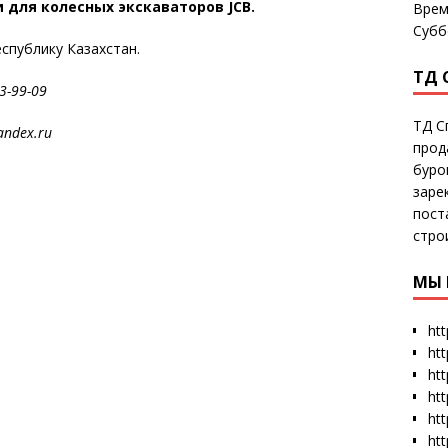
 для колесных экскаваторов JCB.
Врем
Субб
еспублику Казахстан.
ТД 
-99-09
ТД С
dex.ru
прод
буро
заре
пост
стро
МЫ 
htt
ht
htt
htt
htt
ht