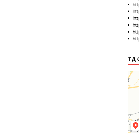
htt
ht
ht
ht
ht
ht
ТД 