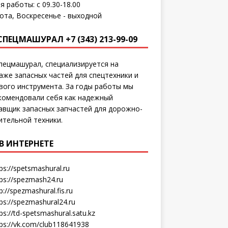
я работы: с 09.30-18.00
ота, Воскресенье - выходной
СПЕЦМАШУРАЛ +7 (343) 213-99-09
пецмашурал, специализируется на
аже запасных частей для спецтехники и
вого инструмента. За годы работы мы
комендовали себя как надежный
авщик запасных запчастей для дорожно-
ительной техники.
В ИНТЕРНЕТЕ
ps://spetsmashural.ru
tps://spezmash24.ru
p://spezmashural.fis.ru
ps://spezmashural24.ru
ps://td-spetsmashural.satu.kz
tps://vk.com/club118641938