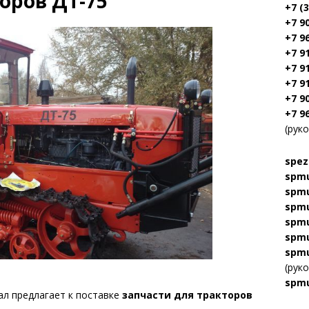
оров ДТ-75
+7 (
+7 9
+7 9
+7 9
+7 9
+7 9
+7 9
+7 9
(рук
spez
spmu
spmu
spmu
spmu
spmu
spmu
(рук
spmu
л предлагает к поставке
запчасти для тракторов