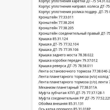
Корпус уплотнения каретки ДТ-75 54.31.0
Корпус уплотнения направл. колеса ДТ-75 
Корпус уплотнения ролика поддер. ДТ-75 
Кронштейн 77.33.011
Кронштейн 77.38.204
Кронштейн 77.38.205
Кронштейн соеденительный правый ДТ-75 
Крышка 85.31.124
Крышка ДТ-75 77.32.104
Крышка ДТ-75 77.39.106
Крышка заднего моста 78.38.022
Крышка коробки передач 79.37.012
Крышка реверса ДТ-75 78.58.011
Лента остановочного тормоза 77.38.040-
Лента планетарного тормоза (н/о) колод 
Лента планетарного тормоза (с/о) лента 7
Механизм планетарный 77.38.011А
Муфта зубчатая КПП ДТ-75 77.37.128-1
Муфта соеденительная РР ДТ-75 77.52.22
Обойма внешняя 85.31.131
Ось катка опорного 85.31.018Р