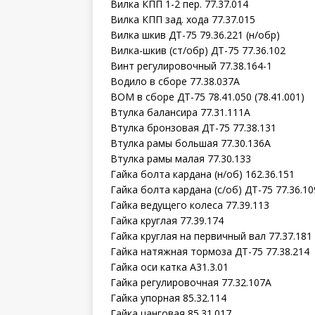
Вилка КПП 1-2 пер. 77.37.014
Вилка КПП зад. хода 77.37.015
Вилка шкив ДТ-75 79.36.221 (н/обр)
Вилка-шкив (ст/обр) ДТ-75 77.36.102
Винт регулировочный 77.38.164-1
Водило в сборе 77.38.037А
ВОМ в сборе ДТ-75 78.41.050 (78.41.001)
Втулка балансира 77.31.111А
Втулка бронзовая ДТ-75 77.38.131
Втулка рамы большая 77.30.136А
Втулка рамы малая 77.30.133
Гайка болта кардана (н/об) 162.36.151
Гайка болта кардана (с/об) ДТ-75 77.36.10
Гайка ведущего колеса 77.39.113
Гайка круглая 77.39.174
Гайка круглая на первичный вал 77.37.181
Гайка натяжная тормоза ДТ-75 77.38.214
Гайка оси катка А31.3.01
Гайка регулировочная 77.32.107А
Гайка упорная 85.32.114
Гайка цанговая 85.31.017