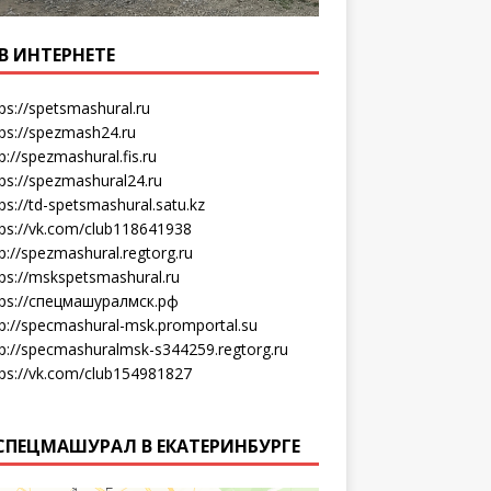
В ИНТЕРНЕТЕ
ps://spetsmashural.ru
tps://spezmash24.ru
p://spezmashural.fis.ru
ps://spezmashural24.ru
ps://td-spetsmashural.satu.kz
tps://vk.com/club118641938
p://spezmashural.regtorg.ru
tps://mskspetsmashural.ru
tps://спецмашуралмск.рф
tp://specmashural-msk.promportal.su
tp://specmashuralmsk-s344259.regtorg.ru
tps://vk.com/club154981827
СПЕЦМАШУРАЛ В ЕКАТЕРИНБУРГЕ