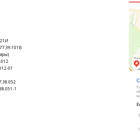
021И
77.39.101В
ары)
.012
012-01
.38.052
38.051-1