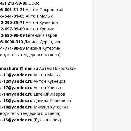
343) 213-99-09
Офис
05-805-31-21
Артём Покровский
65-541-01-65
Антон Малых
12-290-35-71
Антон Кузнецов
12-697-99-09
Антон Кривых
12-680-99-09
Евгений Лавров
05-8000-310
Данила Дерендяев
61-771-90-99
Михаил Кутергин
оводитель тендерного отдела)
mashural@mail.ru
Артём Покровский
-11@yandex.ru
Антон Малых
-12@yandex.ru
Антон Кузнецов
-17@yandex.ru
Антон Кривых
-14@yandex.ru
Евгений Лавров
-13@yandex.ru
Данила Дерендяев
-18@yandex.ru
Михаил Кутергин
оводитель тендерного отдела)
-15@yandex.ru
(Бухгалтерия)