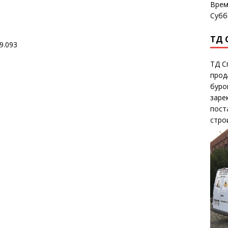
Врем
Субб
ТД 
9.093
ТД С
прод
буро
заре
пост
стро