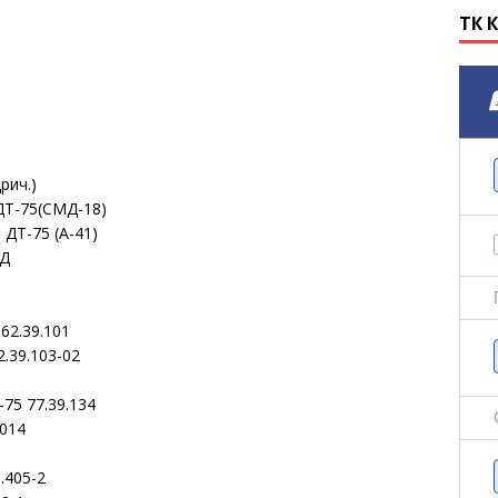
ТК 
рич.)
ДТ-75(СМД-18)
ДТ-75 (А-41)
1Д
62.39.101
.39.103-02
75 77.39.134
.014
.405-2