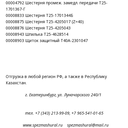
00004792 Шестерня промеж. замедл. передачи Т25-
1701367-Г
00008833 Шестерня Т25-1701344Б
00008875 Шестерня Т25-4205017 (Z=40)
00008876 Шестерня Т25-4205043
00008943 Шпилька Т25-4628514
00008903 Щиток защитный Т40А-2301047
Отгрузка в любой регион РФ, а также в Республику
Казахстан.
г. Екатеринбург, ул. Луначарского 240/1
тел. +7 (343) 213-99-09, +7 965-541-01-65
www.spezmashural.ru spezmashural@mail.ru