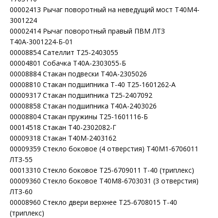
00002413 Рычаг поворотный на неведущий мост Т40М4-
3001224
00002414 Рычаг поворотный правый ПВМ ЛТЗ
Т40А-3001224-Б-01
00008854 Сателлит Т25-2403055
00004801 Собачка Т40А-2303055-Б
00008884 Стакан подвески Т40А-2305026
00008810 Стакан подшипника Т-40 Т25-1601262-А
00009317 Стакан подшипника Т25-2407092
00008858 Стакан подшипника Т40А-2403026
00008804 Стакан пружины Т25-1601116-Б
00014518 Стакан Т40-2302082-Г
00009318 Стакан Т40М-2403162
00009359 Стекло боковое (4 отверстия) Т40М1-6706011
ЛТЗ-55
00013310 Стекло боковое Т25-6709011 Т-40 (триплекс)
00009360 Стекло боковое Т40М8-6703031 (3 отверстия)
ЛТЗ-60
00008960 Стекло двери верхнее Т25-6708015 Т-40
(триплекс)