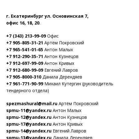
г. Екатеринбург ул. Основинская 7,
офис 16, 18, 20
.
+7 (343) 213-99-09
Офис
+7 905-805-31-21
Артём Покровский
+7 965-541-01-65
Антон Малых
+7 912-290-35-71
Антон Кузнецов
+7 912-697-99-09
Антон Кривых
+7 912-680-99-09
Евгений Лавров
+7 905-8000-310
Данила Дерендяев
+7 961-771-90-99
Михаил Кутергин (руководитель
тендерного отдела)
spezmashural@mail.ru
Артём Покровский
spmu-11@yandex.ru
Антон Малых
spmu-12@yandex.ru
Антон Кузнецов
spmu-17@yandex.ru
Антон Кривых
spmu-14@yandex.ru
Евгений Лавров
spmu-13@yandex.ru
Данила Дерендяев