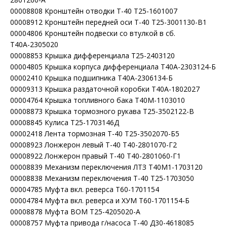
00008808 Кронштейн отводки Т-40 Т25-1601007
00008912 Кронштейн передней оси Т-40 Т25-3001130-В1
00004806 Кронштейн подвески со втулкой в сб.
Т40А-2305020
00008853 Крышка дифференциала Т25-2403120
00004805 Крышка корпуса дифференциала Т40А-2303124-Б
00002410 Крышка подшипника Т40А-2306134-Б
00009313 Крышка раздаточной коробки Т40А-1802027
00004764 Крышка топливного бака Т40М-1103010
00008873 Крышка тормозного рукава Т25-3502122-В
00008845 Кулиса Т25-1703146Д
00002418 Лента тормозная Т-40 Т25-3502070-Б5
00008923 Лонжерон левый Т-40 Т40-2801070-Г2
00008922 Лонжерон правый Т-40 Т40-2801060-Г1
00008839 Механизм переключения ЛТЗ Т40М1-1703120
00008838 Механизм переключения Т-40 Т25-1703050
00004785 Муфта вкл. реверса Т60-1701154
00004784 Муфта вкл. реверса и ХУМ Т60-1701154-Б
00008878 Муфта ВОМ Т25-4205020-А
00008757 Муфта привода г/насоса Т-40 Д30-4618085