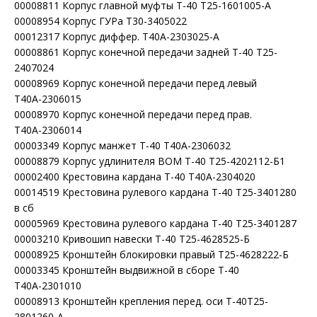
00008811 Корпус главной муфты Т-40 Т25-1601005-А
00008954 Корпус ГУРа Т30-3405022
00012317 Корпус диффер. Т40А-2303025-А
00008861 Корпус конечной передачи задней Т-40 Т25-
2407024
00008969 Корпус конечной передачи перед левый
Т40А-2306015
00008970 Корпус конечной передачи перед прав.
Т40А-2306014
00003349 Корпус манжет Т-40 Т40А-2306032
00008879 Корпус удлинителя ВОМ Т-40 Т25-4202112-Б1
00002400 Крестовина кардана Т-40 Т40А-2304020
00014519 Крестовина рулевого кардана Т-40 Т25-3401280
в сб
00005969 Крестовина рулевого кардана Т-40 Т25-3401287
00003210 Кривошип навески Т-40 Т25-4628525-Б
00008925 Кронштейн блокировки правый Т25-4628222-Б
00003345 Кронштейн выдвижной в сборе Т-40
Т40А-2301010
00008913 Кронштейн крепления перед. оси Т-40Т25-
2801260-А