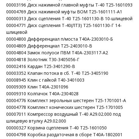
00003196 Диск нажимной главной муфты Т-40 Т25-1601093
00004769 Диск нажимной муфты ВОМ Т25-1601111-А1
00000313 Диск сцепления Т-40 Т25-1601130-В 10-шлицевой
00004771 Диск сцепления Т-40(ЛТЗ) Т25-1601130-Г 14-
шлицевой
00004800 Дифференциал п/моста Т40А-2303010-Б
00004809 Дифференциал Т25-2403010-В
00004804 Замок полуоси ПВМ Т40А-2303117-А2
00004818 Золотник Т30-3405056-Г
00002416 Кардан Т25-3401290-В
00003352 Клапан потока в сб. Т-40 Т25-3405190
00008945 Клин с гайкой Т40-3401003
00009309 Клин Т40А-2301096
00009310 Колпачок Т40А-2304028
00004776 Комплект зерольных шестерен Т25-1701001-А
00004778 Комплект конических шестерен Т25-1701005
00007011 Компрессор воздушный Т-40 А29.02.000 под
шлицевую втулку А29.02.000
00000327 Корзина сцепления Т-40 Т25-1601050
00004798 Коробка раздаточная в сборе Т40А-1802001