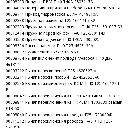
00003205 Полуось ПВМ Т-40 Т40А-2303115А
00004816 Поперечина прицепа в сборе Т-40 Т25-2805080-Б
00008741 Привод гидронасоса Д37М-4618010А
00002388 Пружина нажимная Т25-1601415-Б2
00002383 Пружина отжимного рычага Т-40 Т25-1601097-Б3
00012414 Пружина передней оси Т-40 Т25-3001149
00003358 Пружина подвески Т-40 Т40А-2305025
00003356 Раскос навески Т-40 Т25-4628130А
00008872 Рукав левый Т25-3502062-Ж
00008764 Рычаг включения привода г/насоса Т-40 Д30-
4618140
00003212 Рычаг навески левый Т25-4628527-А
00003211 Рычаг навески правый Т25-4628526-А
00002386 Рычаг отжимной муфты ВОМ Т-40 Т25-1601224-
В
00008842 Рычаг переключения КПП ЛТЗ-60 Т40М1-1703130
00008841 Рычаг переключения КПП Т40М1-1703030 старый
ЛТЗ-60
00008840 Рычаг переключения передач Т25-1703080Ж
00011312 Рычаг переключения реверса Т-40, ЛТЗ Т25-
1703110