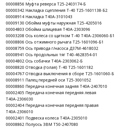
00008856 Муфта реверса Т25-2403174-Б
00000342 Накладка сцепления Т-40 Т25-1601138-Б2
00008914 Накладка Т40А-3101043
00009130 Обойма муфты наружная Т25-4205016
00004803 Обойма шлицевая Т40А-2303096
00003208 Ось колеса со щитком Т-40 Т40А-2306060-Б1
00008806 Ось отжимного рычага Т25-1601096-Б1
00008759 Ось привода г/насоса Д37М-4618032
00008941 Ось продольных тяг Т40-4628354-01
00004802 Ось собачки Т40А-2303062-Б
00008820 Отводка (голая) Т-40 Т25-1601182
00004767 Отводка выключения в сборе Т25-1601060-Б
00008911 Палец передней оси Т25-3001052
00008860 Передача конечная задняя Т40А-2407010
00002405 Передача конечная передняя левая
Т40А-2306030
00002404 Передача конечная передняя правая
Т40А-2306010
00002401 Подвеска колеса Т40А-2305010
00008862 Полуось ЗВМ Т50-2407080