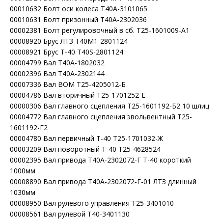
00010632 Болт оси колеса Т40А-3101065
00010631 Болт призонный Т40А-2302036
00002381 Болт регулировочный в сб. Т25-1601009-А1
00008920 Брус ЛТЗ Т40М1-2801124
00008921 Брус Т-40 Т40S-2801124
00004799 Вал Т40А-1802032
00002396 Вал Т40А-2302144
00007336 Вал ВОМ Т25-4205012-Б
00004786 Вал вторичный Т25-1701252-Е
00000306 Вал главного сцепления Т25-1601192-Б2 10 шлиц
00004772 Вал главного сцепления эвольвентный Т25-
1601192-Г2
00004780 Вал первичный Т-40 Т25-1701032-Ж
00003209 Вал поворотный Т-40 Т25-4628524
00002395 Вал привода Т40А-2302072-Г Т-40 короткий
1000мм
00008890 Вал привода Т40А-2302072-Г-01 ЛТЗ длинный
1030мм
00008950 Вал рулевого управления Т25-3401010
00008561 Вал рулевой Т40-3401130