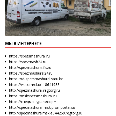
МЫ В ИНТЕРНЕТЕ
https://spetsmashural.ru
https://spezmash24.ru
http://spezmashural.fis.ru
https://spezmashural24.ru
https://td-spetsmashural.satu.kz
https://vk.com/club118641938
http://spezmashural.regtorg.ru
https://mskspetsmashural.ru
https://спецмашуралмск.рф
http://specmashural-msk.promportal.su
http://specmashuralmsk-s344259.regtorg.ru