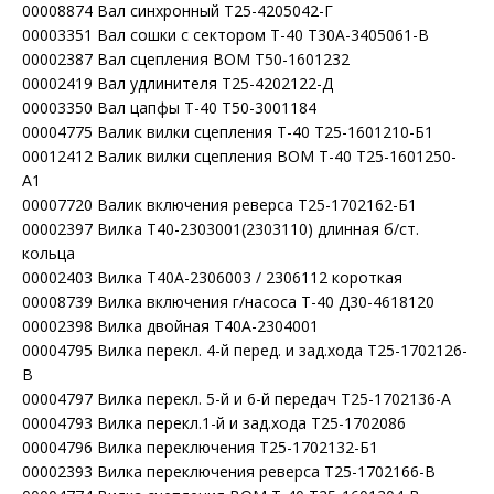
00008874 Вал синхронный Т25-4205042-Г
00003351 Вал сошки с сектором Т-40 Т30А-3405061-В
00002387 Вал сцепления ВОМ Т50-1601232
00002419 Вал удлинителя Т25-4202122-Д
00003350 Вал цапфы Т-40 Т50-3001184
00004775 Валик вилки сцепления Т-40 Т25-1601210-Б1
00012412 Валик вилки сцепления ВОМ Т-40 Т25-1601250-
А1
00007720 Валик включения реверса Т25-1702162-Б1
00002397 Вилка Т40-2303001(2303110) длинная б/ст.
кольца
00002403 Вилка Т40А-2306003 / 2306112 короткая
00008739 Вилка включения г/насоса Т-40 Д30-4618120
00002398 Вилка двойная Т40А-2304001
00004795 Вилка перекл. 4-й перед. и зад.хода Т25-1702126-
В
00004797 Вилка перекл. 5-й и 6-й передач Т25-1702136-А
00004793 Вилка перекл.1-й и зад.хода Т25-1702086
00004796 Вилка переключения Т25-1702132-Б1
00002393 Вилка переключения реверса Т25-1702166-В