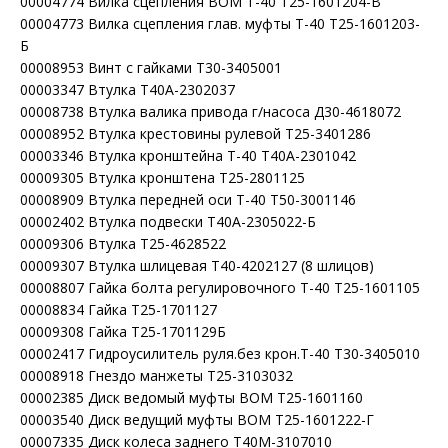
00004774 Вилка сцепления ВОМ Т-40 Т25-1601204-В
00004773 Вилка сцепления глав. муфты Т-40 Т25-1601203-
Б
00008953 Винт с гайками Т30-3405001
00003347 Втулка Т40А-2302037
00008738 Втулка валика привода г/насоса Д30-4618072
00008952 Втулка крестовины рулевой Т25-3401286
00003346 Втулка кронштейна Т-40 Т40А-2301042
00009305 Втулка кронштена Т25-2801125
00008909 Втулка передней оси Т-40 Т50-3001146
00002402 Втулка подвески Т40А-2305022-Б
00009306 Втулка Т25-4628522
00009307 Втулка шлицевая Т40-4202127 (8 шлицов)
00008807 Гайка болта регулировочного Т-40 Т25-1601105
00008834 Гайка Т25-1701127
00009308 Гайка Т25-1701129Б
00002417 Гидроусилитель руля.без крон.Т-40 Т30-3405010
00008918 Гнездо манжеты Т25-3103032
00002385 Диск ведомый муфты ВОМ Т25-1601160
00003540 Диск ведущий муфты ВОМ Т25-1601222-Г
00007335 Диск колеса заднего Т40М-3107010