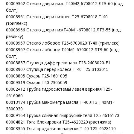
00009362 Стекло двери ниж. Т40М2-6708012 ЛТЗ-60 (под
болт)
00008961 Стекло двери нижнее Т25-6708018 Т-40
(триплекс)
00008966 Стекло двери нижТ40М1-6708012 ЛТЗ-55 (под
резинку)
00008957 Стекло лобовое Т25-6703020 Т-40 (триплекс)
00008967 Стекло лобовое Т40М1-6700012 ЛТЗ-60 (под
болт)
00008857 Ступица дифференицала Т25-2403020-Е1
00008907 Ступица перед колеса Т-40 Т25-3103015
00008805 Сухарь Т25-1601095
00009319 Сухарь Т40-2305059
00002412 Трубка гидросистемы левая верхняя Т25-
4616060
00013174 Трубка манометра масла Т-40,ЛТЗ Т40М1-
3800030
00009164 Трубка сливная гидроусилителя Т25-4616170
00004821 Тяга блокировки Т25-4628220 (растяжка)
00003355 Тяга продольная навески Т-40 Т25-4628110