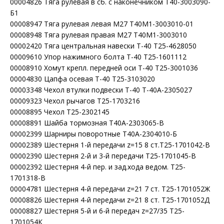
00004826 Тяга рулевая в сб. с наконечником Т40-3003090-
Б1
00008947 Тяга рулевая левая М27 Т40М1-3003010-01
00008948 Тяга рулевая правая М27 Т40М1-3003010
00002420 Тяга центральная навески Т-40 Т25-4628050
00009610 Упор нажимного болта Т-40 Т25-1601112
00008910 Хомут крепл. передней оси Т-40 Т25-3001036
00004830 Цапфа осевая Т-40 Т25-3103020
00003348 Чехол втулки подвески Т-40 Т-40А-2305027
00009323 Чехол рычагов Т25-1703216
00008895 Чехол Т25-2302145
00008891 Шайба тормозная Т40А-2303065-В
00002399 Шарниры поворотные Т40А-2304010-Б
00002389 Шестерня 1-й передачи z=15 8 ст.Т25-1701042-В
00002390 Шестерня 2-й и 3-й передачи Т25-1701045-В
00002392 Шестерня 4-й пер. и зад.хода ведом. Т25-
1701318-В
00004781 Шестерня 4-й передачи z=21 7 ст. Т25-1701052Ж
00008826 Шестерня 4-й передачи z=21 8 ст. Т25-1701052Д
00008827 Шестерня 5-й и 6-й передач z=27/35 Т25-
1701054К