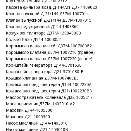
Картер маховика Д21-1002312
Кассета фильтра возд. Д-144/21 Д37-1109020
Клапан впускной Д-21/144 Д37М-1007014
Клапан выпускной Д-21/144 Д37М-1007015
Клапан редукционный Д144-1403360
Кожух вентилятора Д37М-1308480Б3
Кольцо КБ35 Д144-1004052
Коромысло клапана в сб. Д37М-1007080б2
Коромысло клапана Д37М-1007210 (правое)
Коромысло клапана Д37М-1007220 (левое)
Кронштейн генератора Д144-3701630
Кронштейн генератора Д21-3701630-В
Крышка клапанная Д37М-1007400Б3
Крышка распред. шестерен Д144-1002230А
Крышка распред. шестерни Д21-1002230В3
Маслоотражатель коленвала Д22-1005217
Маслоприемник Д37М-1402010-А2
Маховик Д144-1005300
Маховик Д21-1005300
Насос масляный Д144-1403010
Насос масляный Д21-1403010В