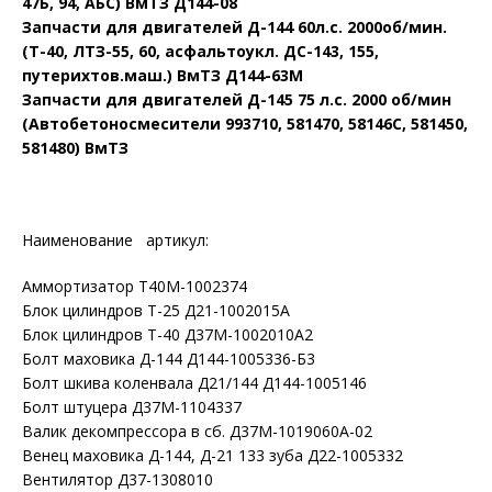
47Б, 94, АБС) ВмТЗ Д144-08
Запчасти для двигателей Д-144 60л.с. 2000об/мин.
(Т-40, ЛТЗ-55, 60, асфальтоукл. ДС-143, 155,
путерихтов.маш.) ВмТЗ Д144-63М
Запчасти для двигателей Д-145 75 л.с. 2000 об/мин
(Автобетоносмесители 993710, 581470, 58146С, 581450,
581480) ВмТЗ
Наименование артикул:
Аммортизатор Т40М-1002374
Блок цилиндров Т-25 Д21-1002015А
Блок цилиндров Т-40 Д37М-1002010А2
Болт маховика Д-144 Д144-1005336-Б3
Болт шкива коленвала Д21/144 Д144-1005146
Болт штуцера Д37М-1104337
Валик декомпрессора в сб. Д37М-1019060А-02
Венец маховика Д-144, Д-21 133 зуба Д22-1005332
Вентилятор Д37-1308010