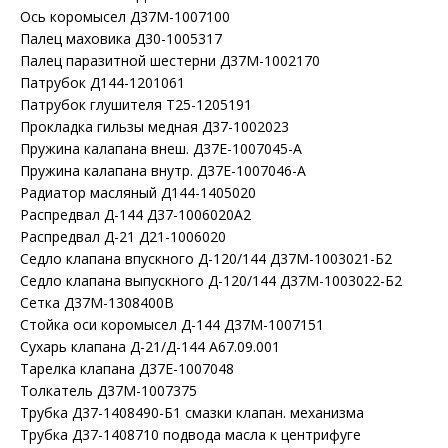
Ось коромысел Д37М-1007100
Палец маховика Д30-1005317
Палец паразитной шестерни Д37М-1002170
Патрубок Д144-1201061
Патрубок глушителя Т25-1205191
Прокладка гильзы медная Д37-1002023
Пружина калапана внеш. Д37Е-1007045-А
Пружина калапана внутр. Д37Е-1007046-А
Радиатор масляный Д144-1405020
Распредвал Д-144 Д37-1006020А2
Распредвал Д-21 Д21-1006020
Седло клапана впускного Д-120/144 Д37М-1003021-Б2
Седло клапана выпускного Д-120/144 Д37М-1003022-Б2
Сетка Д37М-1308400В
Стойка оси коромысел Д-144 Д37М-1007151
Сухарь клапана Д-21/Д-144 А67.09.001
Тарелка клапана Д37Е-1007048
Толкатель Д37М-1007375
Трубка Д37-1408490-Б1 смазки клапан. механизма
Трубка Д37-1408710 подвода масла к центрифуге