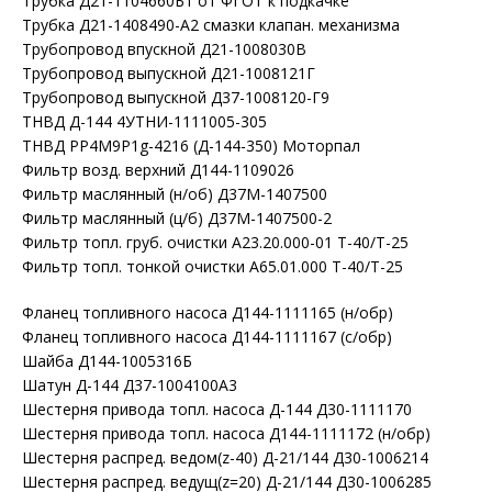
Трубка Д21-1104660Б1 от ФГОТ к подкачке
Трубка Д21-1408490-А2 смазки клапан. механизма
Трубопровод впускной Д21-1008030В
Трубопровод выпускной Д21-1008121Г
Трубопровод выпускной Д37-1008120-Г9
ТНВД Д-144 4УТНИ-1111005-305
ТНВД РР4М9Р1g-4216 (Д-144-350) Моторпал
Фильтр возд. верхний Д144-1109026
Фильтр маслянный (н/об) Д37М-1407500
Фильтр маслянный (ц/б) Д37М-1407500-2
Фильтр топл. груб. очистки А23.20.000-01 Т-40/Т-25
Фильтр топл. тонкой очистки А65.01.000 Т-40/Т-25
Фланец топливного насоса Д144-1111165 (н/обр)
Фланец топливного насоса Д144-1111167 (с/обр)
Шайба Д144-1005316Б
Шатун Д-144 Д37-1004100А3
Шестерня привода топл. насоса Д-144 Д30-1111170
Шестерня привода топл. насоса Д144-1111172 (н/обр)
Шестерня распред. ведом(z-40) Д-21/144 Д30-1006214
Шестерня распред. ведущ(z=20) Д-21/144 Д30-1006285