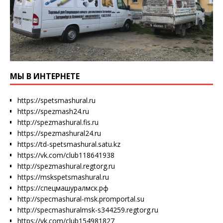
МЫ В ИНТЕРНЕТЕ
https://spetsmashural.ru
https://spezmash24.ru
http://spezmashural.fis.ru
https://spezmashural24.ru
https://td-spetsmashural.satu.kz
https://vk.com/club118641938
http://spezmashural.regtorg.ru
https://mskspetsmashural.ru
https://спецмашуралмск.рф
http://specmashural-msk.promportal.su
http://specmashuralmsk-s344259.regtorg.ru
https://vk.com/club154981827