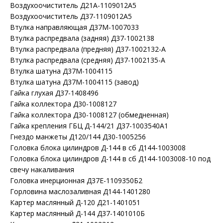
Воздухоочиститель Д21А-1109012А5
Воздухоочиститель Д37-1109012А5
Втулка направляющая Д37М-1007033
Втулка распредвала (задняя) Д37-1002138
Втулка распредвала (предняя) Д37-1002132-А
Втулка распредвала (средняя) Д37-1002135-А
Втулка шатуна Д37М-1004115
Втулка шатуна Д37М-1004115 (завод)
Гайка глухая Д37-1408496
Гайка коллектора Д30-1008127
Гайка коллектора Д30-1008127 (обмедненная)
Гайка крепления ГБЦ Д-144/21 Д37-1003540А1
Гнездо манжеты Д120/144 Д30-1005256
Головка блока цилиндров Д-144 в сб Д144-1003008
Головка блока цилиндров Д-144 в сб Д144-1003008-10 под
свечу накаливания
Головка инерционная Д37Е-1109350Б2
Горловина маслозаливная Д144-1401280
Картер маслянный Д-120 Д21-1401051
Картер маслянный Д-144 Д37-1401010Б