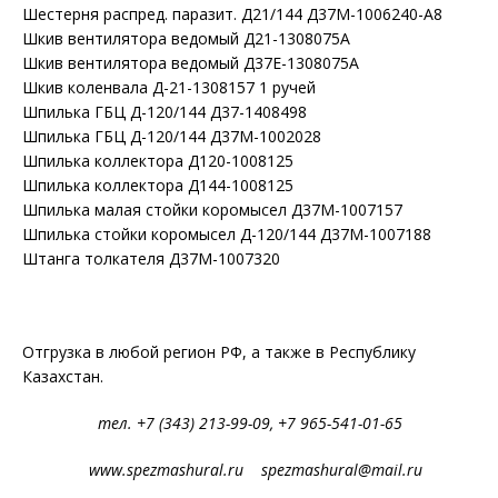
Шестерня распред. паразит. Д21/144 Д37М-1006240-А8
Шкив вентилятора ведомый Д21-1308075А
Шкив вентилятора ведомый Д37Е-1308075А
Шкив коленвала Д-21-1308157 1 ручей
Шпилька ГБЦ Д-120/144 Д37-1408498
Шпилька ГБЦ Д-120/144 Д37М-1002028
Шпилька коллектора Д120-1008125
Шпилька коллектора Д144-1008125
Шпилька малая стойки коромысел Д37М-1007157
Шпилька стойки коромысел Д-120/144 Д37М-1007188
Штанга толкателя Д37М-1007320
Отгрузка в любой регион РФ, а также в Республику
Казахстан.
тел. +7 (343) 213-99-09, +7 965-541-01-65
www.spezmashural.ru spezmashural@mail.ru